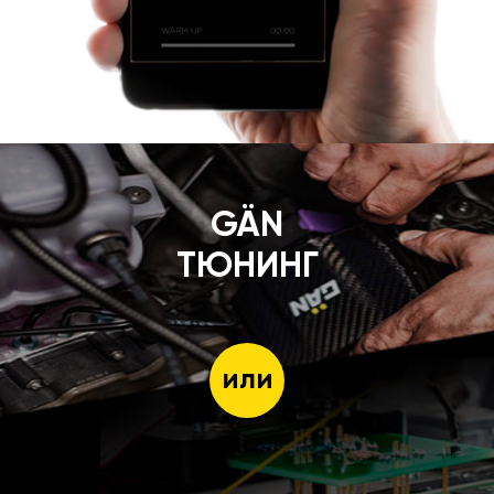
GÄN
ТЮНИНГ
или