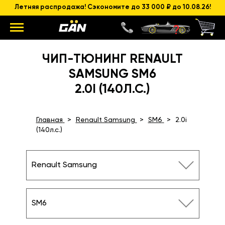
Летняя распродажа! Сэкономите до 33 000 ₽ до 10.08.26!
ЧИП-ТЮНИНГ RENAULT
SAMSUNG SM6
2.0I (140Л.С.)
Главная
Renault Samsung
SM6
2.0i
(140л.с.)
Renault Samsung
SM6