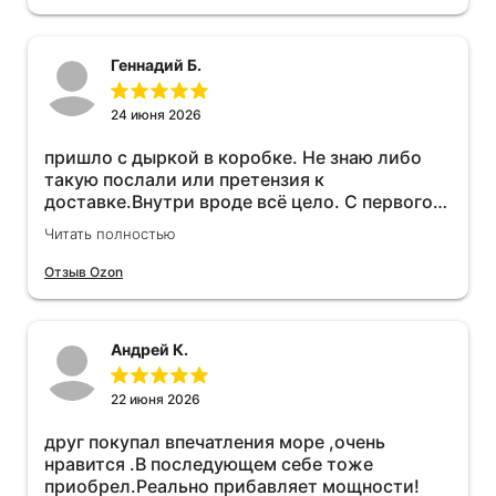
Геннадий Б.
24 июня 2026
пришло с дыркой в коробке. Не знаю либо
такую послали или претензия к
доставке.Внутри вроде всё цело. С первого
раза установить не получается не знаю
Читать полностью
может интернет дурит. Четыре звёзды за
упаковку с дыркой.Как опробую дополню
Отзыв Ozon
отзыв.Дополняю отзыв для установки
необходимо подключить vpn на телефоне
иначе не качает без него. Как поставил сразу
Андрей К.
всё установилось по работе устройства
дополню позже ещё не проехал 120
км.Дополняю после пробега 120 км
22 июня 2026
действительно работает провалов нет разгон
друг покупал впечатления море ,очень
более энергичный расход не
нравится .В последующем себе тоже
увеличился.Всем рекомендую к покупке.
приобрел.Реально прибавляет мощности!