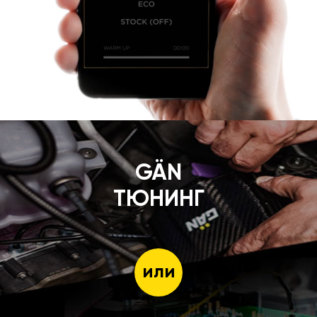
GÄN
ТЮНИНГ
или