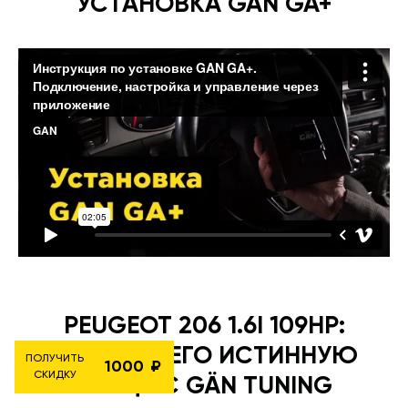
УСТАНОВКА GAN GA+
PEUGEOT 206 1.6I 109HP:
РАСКРОЙ ЕГО ИСТИННУЮ
ПОЛУЧИТЬ
1000
СКИДКУ
МОЩЬ С GÄN TUNING