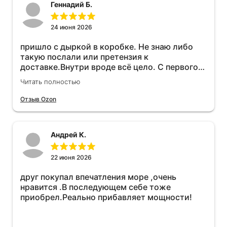
Геннадий Б.
24 июня 2026
пришло с дыркой в коробке. Не знаю либо
такую послали или претензия к
доставке.Внутри вроде всё цело. С первого
раза установить не получается не знаю
Читать полностью
может интернет дурит. Четыре звёзды за
упаковку с дыркой.Как опробую дополню
Отзыв Ozon
отзыв.Дополняю отзыв для установки
необходимо подключить vpn на телефоне
иначе не качает без него. Как поставил сразу
Андрей К.
всё установилось по работе устройства
дополню позже ещё не проехал 120
км.Дополняю после пробега 120 км
22 июня 2026
действительно работает провалов нет разгон
друг покупал впечатления море ,очень
более энергичный расход не
нравится .В последующем себе тоже
увеличился.Всем рекомендую к покупке.
приобрел.Реально прибавляет мощности!