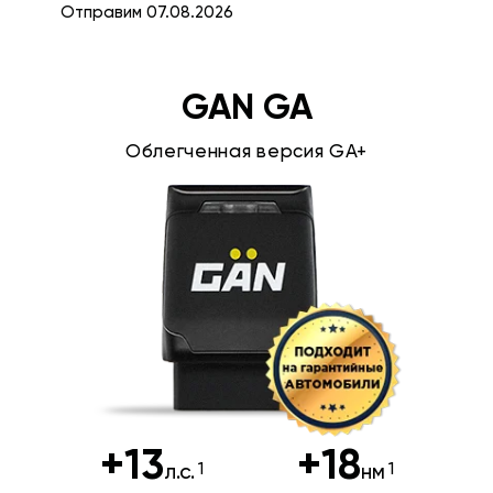
Отправим 07.08.2026
GAN GA
Облегченная версия GA+
+13
+18
л.с.
нм