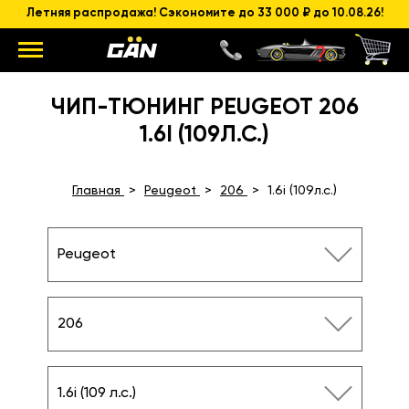
Летняя распродажа! Сэкономите до 33 000 ₽ до 10.08.26!
ЧИП-ТЮНИНГ PEUGEOT 206
1.6I (109Л.С.)
Главная
Peugeot
206
1.6i (109л.с.)
Peugeot
206
1.6i (109 л.с.)