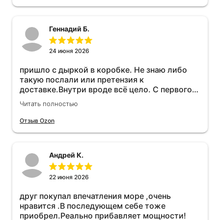
Геннадий Б.
24 июня 2026
пришло с дыркой в коробке. Не знаю либо
такую послали или претензия к
доставке.Внутри вроде всё цело. С первого
раза установить не получается не знаю
Читать полностью
может интернет дурит. Четыре звёзды за
упаковку с дыркой.Как опробую дополню
Отзыв Ozon
отзыв.Дополняю отзыв для установки
необходимо подключить vpn на телефоне
иначе не качает без него. Как поставил сразу
Андрей К.
всё установилось по работе устройства
дополню позже ещё не проехал 120
км.Дополняю после пробега 120 км
22 июня 2026
действительно работает провалов нет разгон
друг покупал впечатления море ,очень
более энергичный расход не
нравится .В последующем себе тоже
увеличился.Всем рекомендую к покупке.
приобрел.Реально прибавляет мощности!