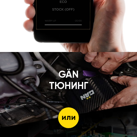
GÄN
ТЮНИНГ
или