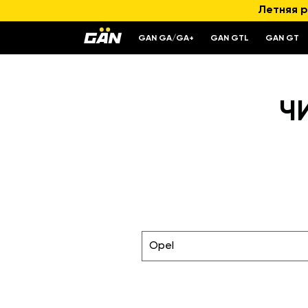
Летняя р
GAN GA/GA+
GAN GTL
GAN GT
Ч
Opel