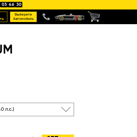
03
46
29
Выберите
ть
Автомобиль
UM
40 л.с.)