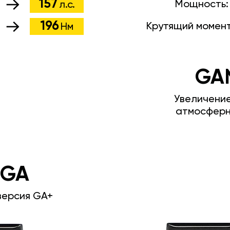
157
Мощность
л.с.
196
Крутящий момен
Нм
GA
Увеличени
атмосферн
 GA
версия GA+