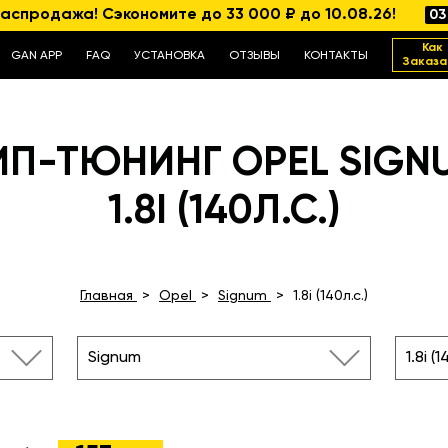
аспродажа! Сэкономите до 33 000 ₽ до 10.08.26!
03
Как
GAN APP
FAQ
УСТАНОВКА
ОТЗЫВЫ
КОНТАКТЫ
Заказа
ИП-ТЮНИНГ OPEL SIGN
1.8I (140Л.С.)
Главная
Opel
Signum
1.8i (140л.с.)
Signum
1.8i (1