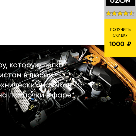
ПОЛУЧИТЬ
СКИДКУ
1000
у, которую легко
истам в любом
ехнических навыков
на лампочки в фаре