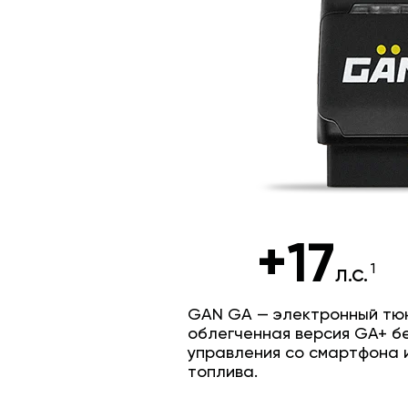
+17
л.с.
GAN GA — электронный тюн
облегченная версия GA+ б
управления со смартфона 
топлива.