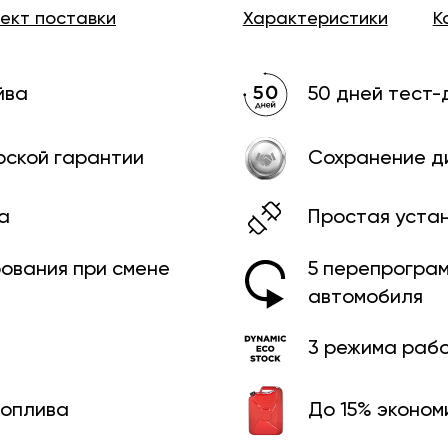
лект
поставки
Характеристики
К
йва
50 дней тест-
рской гарантии
Сохранение д
а
Простая уста
рования при смене
5 перепрограм
автомобиля
3 режима раб
топлива
До 15% эконом