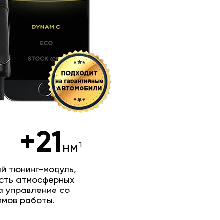
+21
нм
й тюнинг-модуль,
сть атмосферных
а управление со
имов работы.