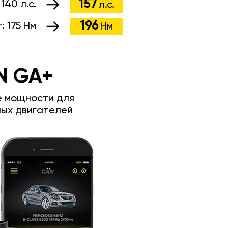
157
:
140 л.с.
л.с.
196
т:
175 Нм
Нм
N GA+
е мощности для
ых двигателей