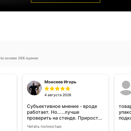
На основе 398 оценок
Моисеев Игорь
4 августа 2026
Субъективное мнение - вроде
това
работает. Но.....лучше
упак
проверить на стенде. Прирост
подк
10-12% "на глаз" уловить очень
Читать полностью
сложно. Покатаюсь, потом