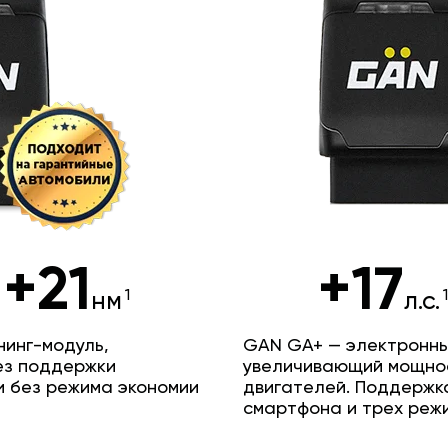
+21
+17
нм
л.с.
инг-модуль,
GAN GA+ — электронны
ез поддержки
увеличивающий мощно
и без режима экономии
двигателей. Поддержк
смартфона и трех реж