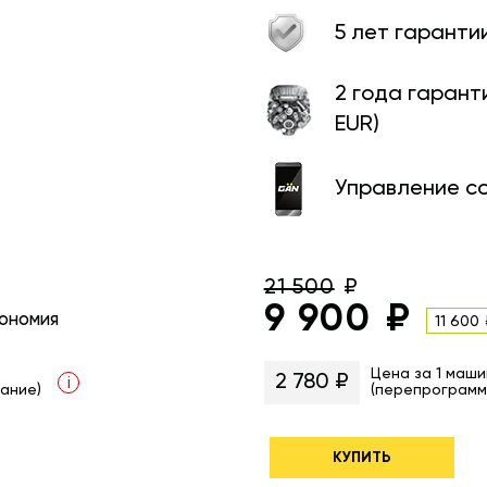
5 лет гаранти
2 года гарант
EUR)
Управление с
21 500
9 900
ономия
11 600
Цена за 1 маши
2 780 ₽
i
ание)
(перепрограмм
КУПИТЬ