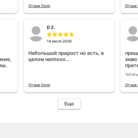
отключу и посмотрю, что будет
Отзыв Ozon
Отзыв
😁.
D Z.
14 июля 2026
Небольшой прирост но есть, в
приш
якие,
целом неплохо…
знаю
иш.
прет
вроде
Читат
уста
знаю
Отзыв Ozon
Отзыв
Четы
дырк
отзыв
Еще
уста
подк
иначе
пост
уста