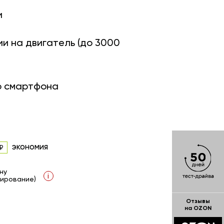
и
ии на двигатель (до 3000
о смартфона
экономия
ну
i
ирование)
Отзывы
на OZON