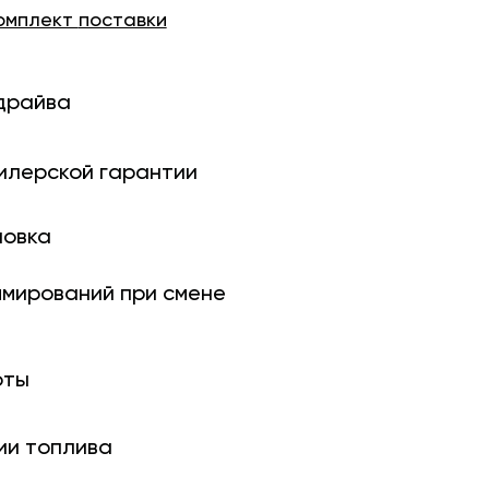
омплект
поставки
драйва
илерской гарантии
новка
ми­рований при смене
оты
ии топлива