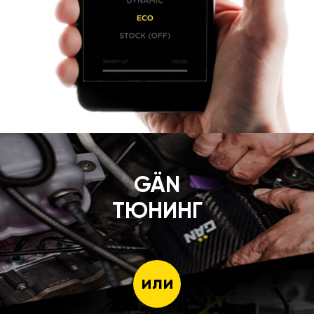
GÄN
ТЮНИНГ
или