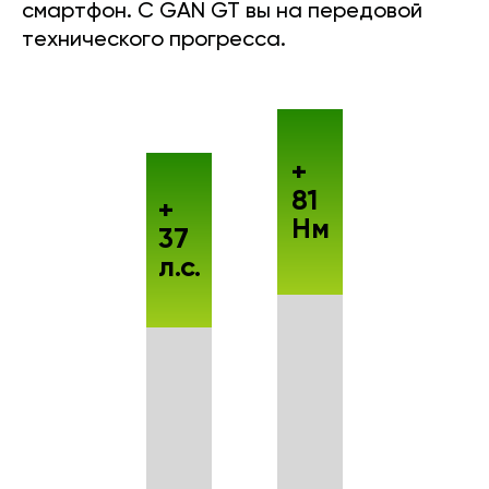
смартфон. С GAN GT вы на передовой
технического прогресса.
+
81
+
Нм
37
л.с.