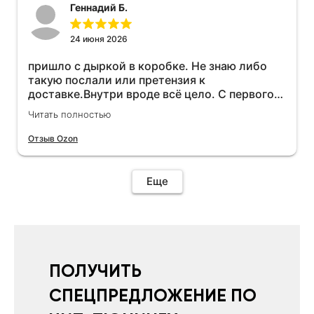
Геннадий Б.
24 июня 2026
пришло с дыркой в коробке. Не знаю либо
такую послали или претензия к
доставке.Внутри вроде всё цело. С первого
раза установить не получается не знаю
Читать полностью
может интернет дурит. Четыре звёзды за
упаковку с дыркой.Как опробую дополню
Отзыв Ozon
отзыв.Дополняю отзыв для установки
необходимо подключить vpn на телефоне
иначе не качает без него. Как поставил сразу
Еще
всё установилось по работе устройства
дополню позже ещё не проехал 120
км.Дополняю после пробега 120 км
действительно работает провалов нет разгон
более энергичный расход не
увеличился.Всем рекомендую к покупке.
ПОЛУЧИТЬ
СПЕЦПРЕДЛОЖЕНИЕ ПО