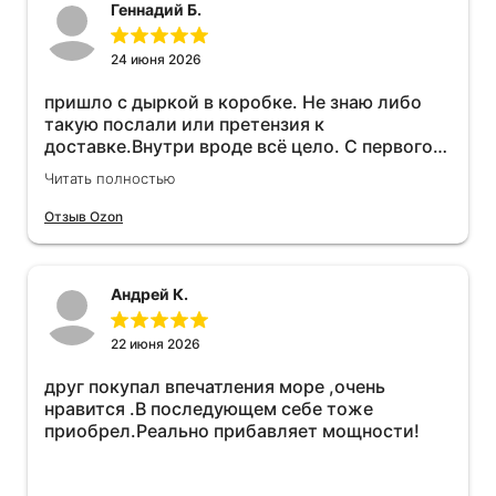
Геннадий Б.
24 июня 2026
пришло с дыркой в коробке. Не знаю либо
такую послали или претензия к
доставке.Внутри вроде всё цело. С первого
раза установить не получается не знаю
Читать полностью
может интернет дурит. Четыре звёзды за
упаковку с дыркой.Как опробую дополню
Отзыв Ozon
отзыв.Дополняю отзыв для установки
необходимо подключить vpn на телефоне
иначе не качает без него. Как поставил сразу
Андрей К.
всё установилось по работе устройства
дополню позже ещё не проехал 120
км.Дополняю после пробега 120 км
22 июня 2026
действительно работает провалов нет разгон
друг покупал впечатления море ,очень
более энергичный расход не
нравится .В последующем себе тоже
увеличился.Всем рекомендую к покупке.
приобрел.Реально прибавляет мощности!