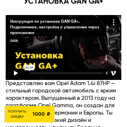
УСТАНОВКА GAN GA+
Представляю вам Opel Adam 1.4i 87HP —
стильный городской автомобиль с ярким
характером. Выпущенный в 2013 году на
платформе Opel Gamma, он создан для
ПОЛУЧИТЬ
модных жителей Германии и Европы. Ты
1000
СКИДКУ
заметишь его дерзкий дизайн и