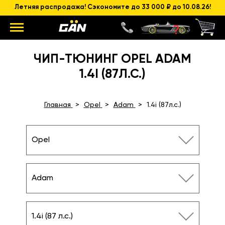
Летняя распродажа! Сэкономите до 33 000 ₽ до 10.08.26!
ЧИП-ТЮНИНГ OPEL ADAM
1.4I (87Л.С.)
Главная
Opel
Adam
1.4i (87л.с.)
Opel
Adam
1.4i (87 л.с.)