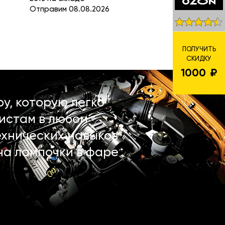
Отправим 08.08.2026
ПОЛУЧИТЬ
СКИДКУ
1000
у, которую легко
истам в любом
ехнических навыков
на лампочки в фаре