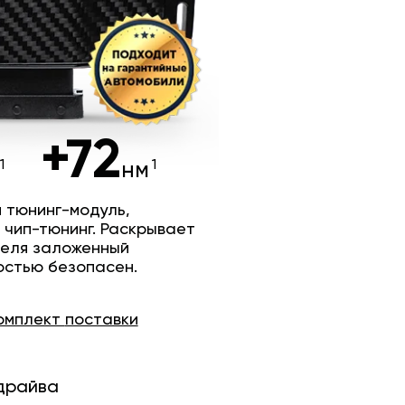
+72
нм
 тюнинг-модуль,
 чип-тюнинг. Раскрывает
теля заложенный
остью безопасен.
омплект
поставки
драйва