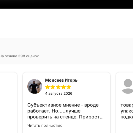
На основе 398 оценок
Моисеев Игорь
4 августа 2026
Субъективное мнение - вроде
това
работает. Но.....лучше
упак
проверить на стенде. Прирост
подк
10-12% "на глаз" уловить очень
Читать полностью
сложно. Покатаюсь, потом