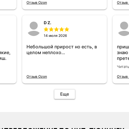
отключу и посмотрю, что будет
Отзыв Ozon
Отзыв
😁.
D Z.
14 июля 2026
Небольшой прирост но есть, в
приш
якие,
целом неплохо…
знаю
иш.
прет
вроде
Читат
уста
знаю
Отзыв Ozon
Отзыв
Четы
дырк
отзыв
Еще
уста
подк
иначе
пост
уста
устр