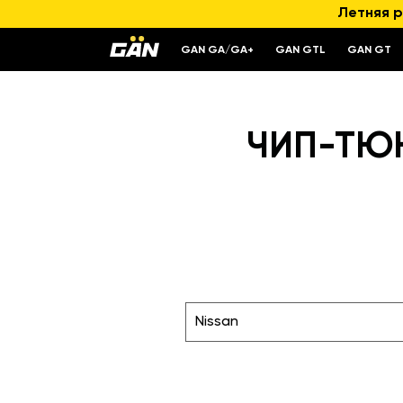
Летняя р
GAN GA/GA+
GAN GTL
GAN GT
ЧИП-ТЮНИ
Nissan