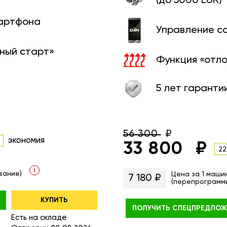
(до 5000 EUR)
мартфона
Управление с
ный старт»
Функция «отл
5 лет гаранти
56 300
экономия
33 800
22
i
вание)
Цена за 1 маши
7 180 ₽
(перепрограмм
КУПИТЬ
ПОЛУЧИТЬ
СПЕЦПРЕДЛОЖ
Есть на складе