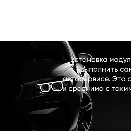
Установка моду
выполнить са
автосервисе. Эта 
и сравнима с таки