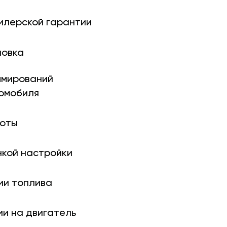
илерской гарантии
новка
ми­рований
томобиля
боты
нкой настройки
ии топлива
ии на двигатель