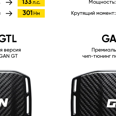
133
.
Мощность
л.с.
301
м
Крутящий момент
Нм
GTL
GA
я версия
Премиаль
GAN GT
чип-тюнинг п