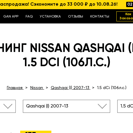
аспродажа! Сэкономите до 33 000 ₽ до 10.08.26!
02
Как
GAN APP
FAQ
УСТАНОВКА
ОТЗЫВЫ
КОНТАКТЫ
Заказа
НГ NISSAN QASHQAI (I
1.5 DCI (106Л.С.)
Главная
Nissan
Qashqai (I) 2007-13
1.5 dCi (106л.с.)
Qashqai (I) 2007-13
1.5 dC