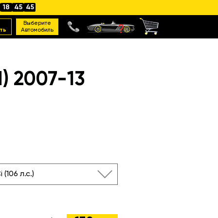
18
45
44
Выберите
ть
Автомобиль
) 2007-13
i (106 л.с.)