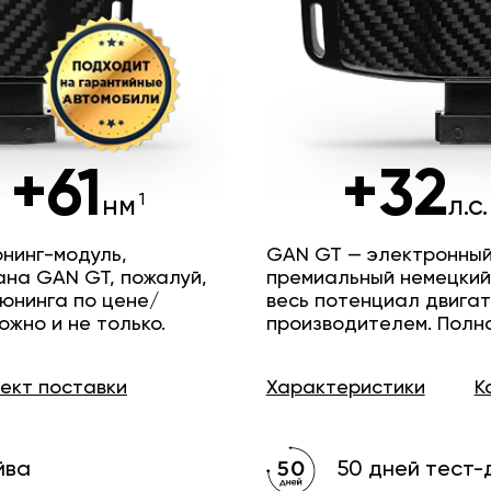
+61
+32
нм
л.с.
нинг-модуль,
GAN GT — электронный
ана GAN GT, пожалуй,
премиальный немецкий
юнинга по цене/
весь потенциал двига
ожно и не только.
производителем. Полн
лект
поставки
Характеристики
К
йва
50 дней тест-