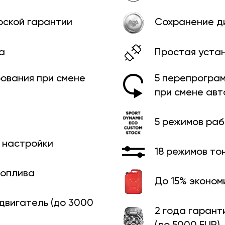
рской гарантии
Сохранение д
а
Простая уста
ования при смене
5 перепрограм
при смене ав
5 режимов ра
й настройки
18 режимов то
топлива
До 15% эконом
 двигатель (до 3000
2 года гарант