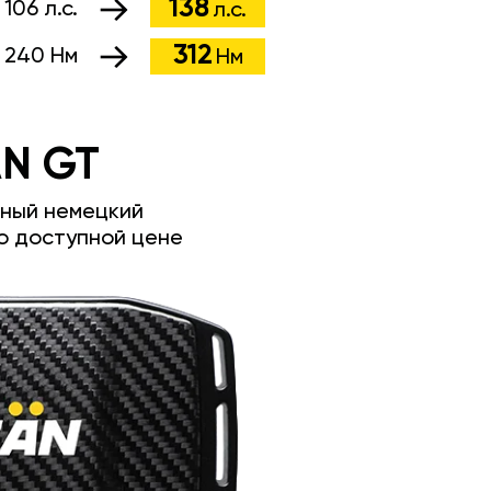
138
:
106 л.с.
л.с.
312
:
240 Нм
Нм
N GT
ный немецкий
о доступной цене