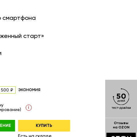
о смартфона
оженный старт»
и
экономия
 500
ну
i
ирование)
Отзывы
ЕНИЕ
КУПИТЬ
на OZON
Есть на складе