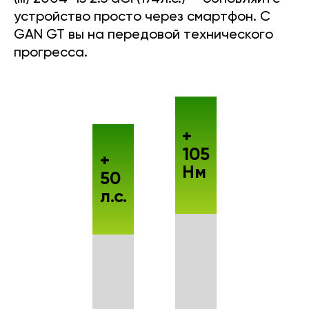
устройство просто через смартфон. С
GAN GT вы на передовой технического
прогресса.
+
105
+
Нм
50
л.с.