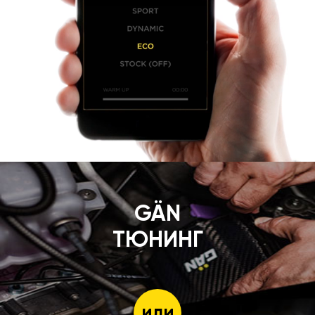
GÄN
ТЮНИНГ
или