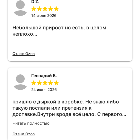
D Z.
14 июля 2026
Небольшой прирост но есть, в целом
неплохо…
Отзыв Ozon
Геннадий Б.
24 июня 2026
пришло с дыркой в коробке. Не знаю либо
такую послали или претензия к
доставке.Внутри вроде всё цело. С первого
раза установить не получается не знаю
Читать полностью
может интернет дурит. Четыре звёзды за
упаковку с дыркой.Как опробую дополню
Отзыв Ozon
отзыв.Дополняю отзыв для установки