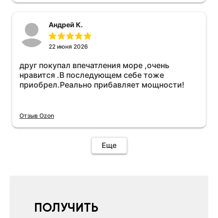
необходимо подключить vpn на телефоне
иначе не качает без него. Как поставил сразу
Андрей К.
всё установилось по работе устройства
дополню позже ещё не проехал 120
км.Дополняю после пробега 120 км
22 июня 2026
действительно работает провалов нет разгон
друг покупал впечатления море ,очень
более энергичный расход не
нравится .В последующем себе тоже
увеличился.Всем рекомендую к покупке.
приобрел.Реально прибавляет мощности!
Отзыв Ozon
Еще
ПОЛУЧИТЬ