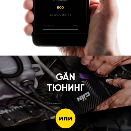
GÄN
ТЮНИНГ
или