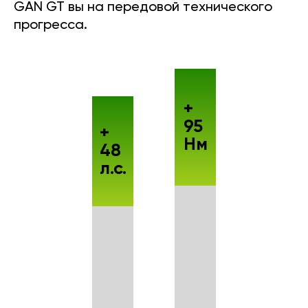
GAN GT вы на передовой технического
прогресса.
+
95
+
Нм
48
л.с.