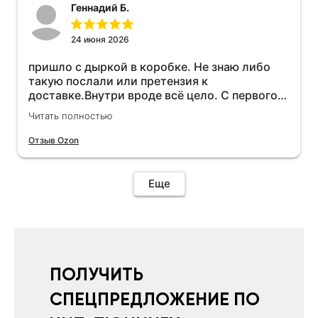
Геннадий Б.
24 июня 2026
пришло с дыркой в коробке. Не знаю либо
такую послали или претензия к
доставке.Внутри вроде всё цело. С первого
раза установить не получается не знаю
Читать полностью
может интернет дурит. Четыре звёзды за
упаковку с дыркой.Как опробую дополню
Отзыв Ozon
отзыв.Дополняю отзыв для установки
необходимо подключить vpn на телефоне
иначе не качает без него. Как поставил сразу
Еще
всё установилось по работе устройства
дополню позже ещё не проехал 120
км.Дополняю после пробега 120 км
действительно работает провалов нет разгон
более энергичный расход не
увеличился.Всем рекомендую к покупке.
ПОЛУЧИТЬ
СПЕЦПРЕДЛОЖЕНИЕ ПО