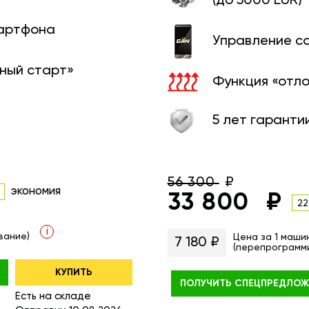
(до 5000 EUR)
мартфона
Управление с
ный старт»
Функция «отл
5 лет гаранти
56 300
экономия
33 800
22
i
вание)
Цена за 1 маши
7 180 ₽
(перепрограмм
КУПИТЬ
ПОЛУЧИТЬ
СПЕЦПРЕДЛОЖ
Есть на складе