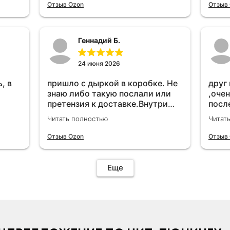
удет
Отзыв Ozon
Отзыв
Геннадий Б.
24 июня 2026
, в
пришло с дыркой в коробке. Не
друг
знаю либо такую послали или
,очен
претензия к доставке.Внутри
посл
вроде всё цело. С первого раза
прио
Читать полностью
Читат
установить не получается не
мощн
знаю может интернет дурит.
Отзыв Ozon
Отзыв
Четыре звёзды за упаковку с
дыркой.Как опробую дополню
отзыв.Дополняю отзыв для
Еще
установки необходимо
подключить vpn на телефоне
иначе не качает без него. Как
поставил сразу всё
установилось по работе
устройства дополню позже ещё