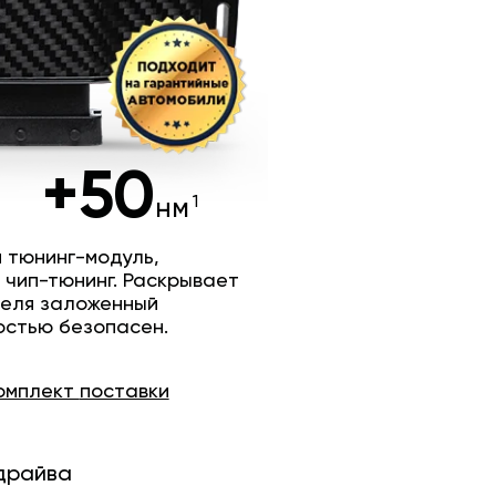
+50
нм
 тюнинг-модуль,
 чип-тюнинг. Раскрывает
теля заложенный
остью безопасен.
омплект
поставки
драйва