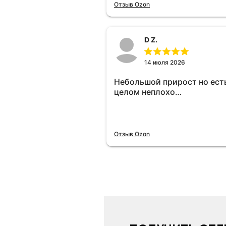
отключу и посмотрю, что б
Отзыв Ozon
😁.
D Z.
14 июля 2026
Небольшой прирост но есть
целом неплохо…
Отзыв Ozon