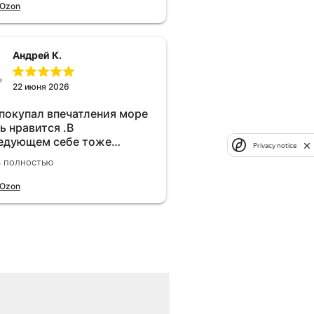
 Ozon
Андрей К.
22 июня 2026
 покупал впечатления море
ь нравится .В
едующем себе тоже
Privacy notice
брел.Реально прибавляет
ь полностью
ости!
 Ozon