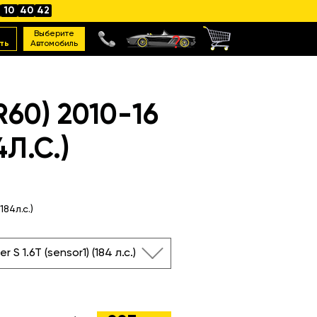
10
40
41
Выберите
ть
Автомобиль
0) 2010-16
4Л.С.)
184л.с.)
 S 1.6T (sensor1) (184 л.с.)