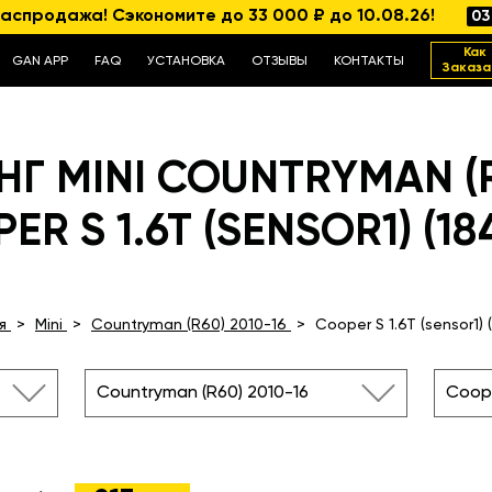
аспродажа! Сэкономите до 33 000 ₽ до 10.08.26!
03
Как
GAN APP
FAQ
УСТАНОВКА
ОТЗЫВЫ
КОНТАКТЫ
Заказа
Г MINI COUNTRYMAN (R6
R S 1.6T (SENSOR1) (18
я
Mini
Countryman (R60) 2010-16
Cooper S 1.6T (sensor1) (
Countryman (R60) 2010-16
Cooper