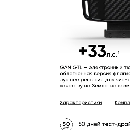
+33
л.с.
GAN GTL — электронный тю
облегченная версия флагм
лучшее решение для чип-т
качеству на Земле, но возм
Характеристики
Комп
50 дней тест-дра