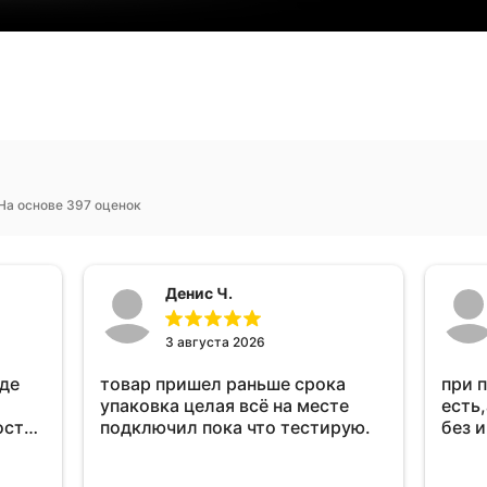
На основе 397 оценок
Денис Ч.
3 августа 2026
оде
товар пришел раньше срока
при 
упаковка целая всё на месте
есть,
ост
подключил пока что тестирую.
без 
ень