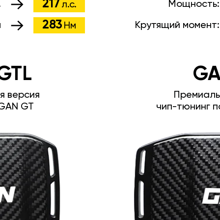
217
.
Мощность
л.с.
283
м
Крутящий момент
Нм
GTL
GA
я версия
Премиаль
GAN GT
чип-тюнинг п