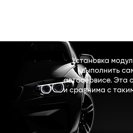
Установка моду
выполнить са
автосервисе. Эта 
и сравнима с таки