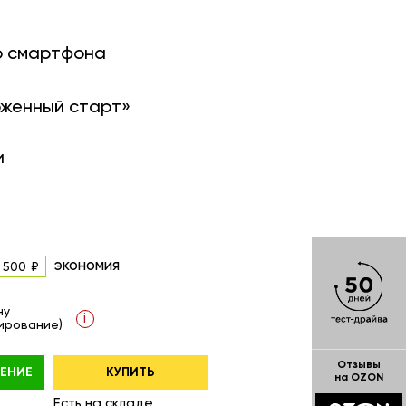
о смартфона
оженный старт»
и
экономия
 500
ну
i
ирование)
Отзывы
ЕНИЕ
КУПИТЬ
на OZON
Есть на складе