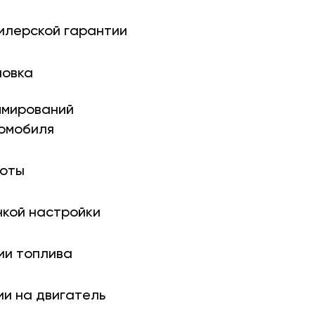
илерской гарантии
новка
ми­рований
томобиля
боты
нкой настройки
ии топлива
ии на двигатель