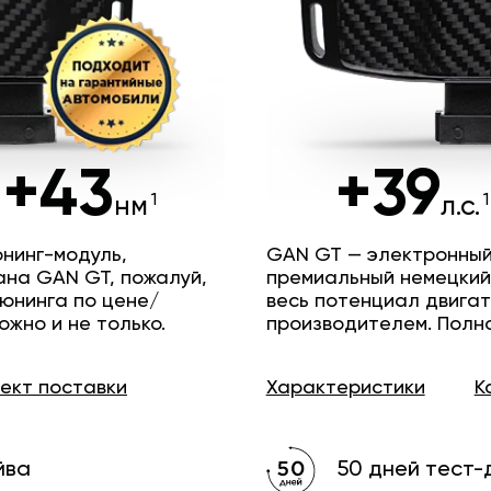
+43
+39
нм
л.с.
нинг-модуль,
GAN GT — электронный
ана GAN GT, пожалуй,
премиальный немецкий
юнинга по цене/
весь потенциал двига
ожно и не только.
производителем. Полн
лект
поставки
Характеристики
К
йва
50 дней тест-