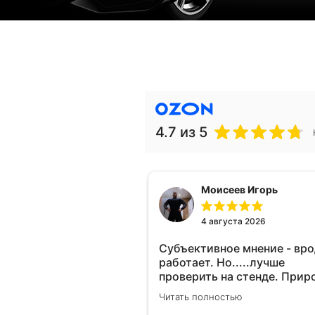
4.7
из 5
Моисеев Игорь
4 августа 2026
Субъективное мнение - вр
работает. Но.....лучше
проверить на стенде. Прир
10-12% "на глаз" уловить оч
Читать полностью
сложно. Покатаюсь, потом