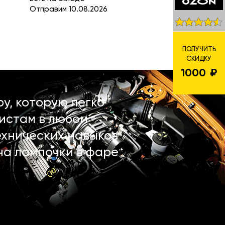
Отправим 10.08.2026
ПОЛУЧИТЬ
СКИДКУ
1000
у, которую легко
истам в любом
ехнических навыков
на лампочки в фаре