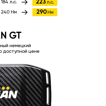
223
:
184 л.с.
л.с.
290
:
240 Нм
Нм
N GT
ный немецкий
о доступной цене