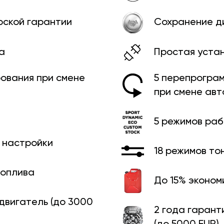
рской гарантии
Сохранение д
а
Простая уста
ования при смене
5 перепрограм
при смене ав
5 режимов ра
й настройки
18 режимов то
топлива
До 15% эконом
 двигатель (до 3000
2 года гарант