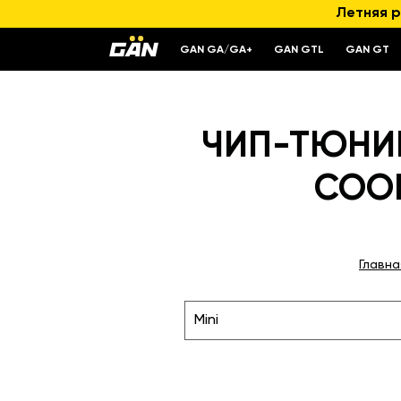
Летняя р
GAN GA/GA+
GAN GTL
GAN GT
ЧИП-ТЮНИН
COOPE
Главна
Mini