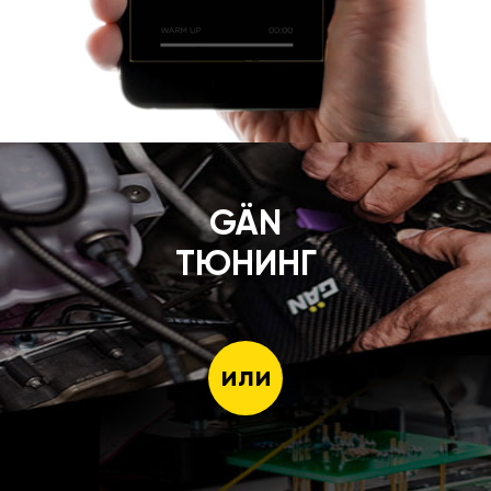
GÄN
ТЮНИНГ
или