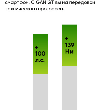
смартфон. С GAN GT вы на передовой
технического прогресса.
+
139
+
Нм
100
л.с.