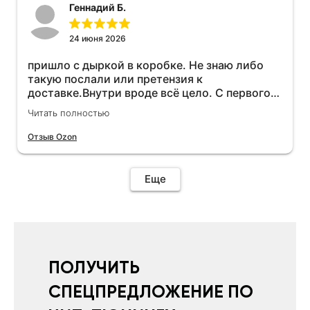
Геннадий Б.
24 июня 2026
пришло с дыркой в коробке. Не знаю либо
такую послали или претензия к
доставке.Внутри вроде всё цело. С первого
раза установить не получается не знаю
Читать полностью
может интернет дурит. Четыре звёзды за
упаковку с дыркой.Как опробую дополню
Отзыв Ozon
отзыв.Дополняю отзыв для установки
необходимо подключить vpn на телефоне
иначе не качает без него. Как поставил сразу
Еще
всё установилось по работе устройства
дополню позже ещё не проехал 120
км.Дополняю после пробега 120 км
действительно работает провалов нет разгон
более энергичный расход не
увеличился.Всем рекомендую к покупке.
ПОЛУЧИТЬ
СПЕЦПРЕДЛОЖЕНИЕ ПО