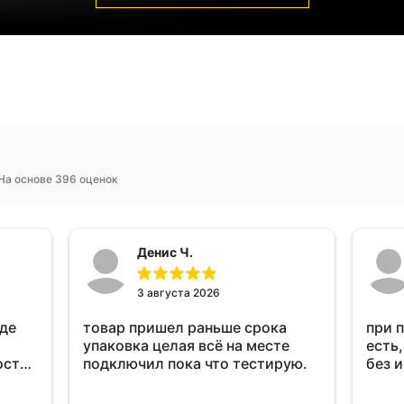
На основе 396 оценок
Денис Ч.
3 августа 2026
оде
товар пришел раньше срока
при 
упаковка целая всё на месте
есть,
ост
подключил пока что тестирую.
без 
ень