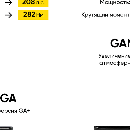
208
Мощность
л.с.
282
Крутящий момент
Нм
GA
Увеличени
атмосферн
 GA
версия GA+