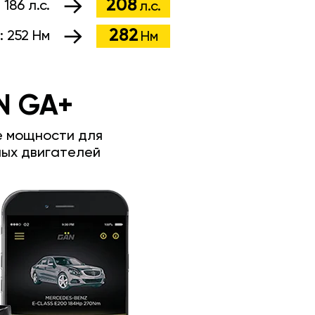
208
:
186 л.с.
л.с.
282
:
252 Нм
Нм
N GA+
е мощности для
ых двигателей