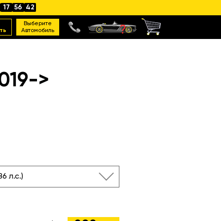
17
56
41
Выберите
ть
Автомобиль
019->
86 л.с.)