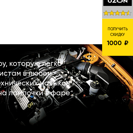
ПОЛУЧИТЬ
СКИДКУ
1000
у, которую легко
истам в любом
ехнических навыков
на лампочки в фаре