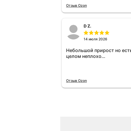
отключу и посмотрю, что б
Отзыв Ozon
😁.
D Z.
14 июля 2026
Небольшой прирост но есть
целом неплохо…
Отзыв Ozon