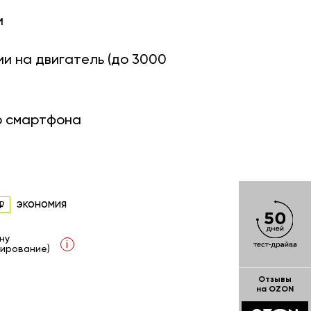
и
ии на двигатель (до 3000
о смартфона
экономия
ну
i
ирование)
Отзывы
на OZON