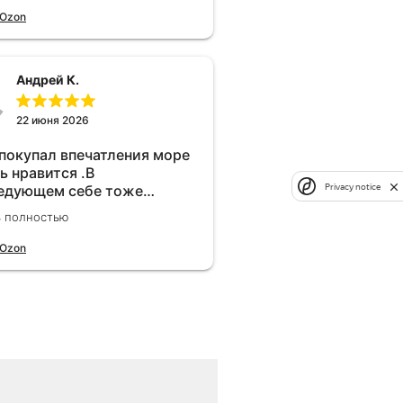
 Ozon
Андрей К.
22 июня 2026
 покупал впечатления море
ь нравится .В
Privacy notice
едующем себе тоже
брел.Реально прибавляет
ь полностью
ости!
 Ozon