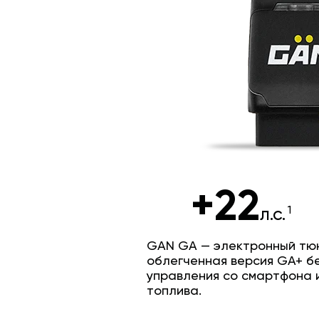
+22
л.с.
GAN GA — электронный тюн
облегченная версия GA+ б
управления со смартфона 
топлива.