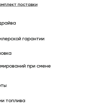
омплект
поставки
драйва
илерской гарантии
новка
ми­рований при смене
оты
ии топлива