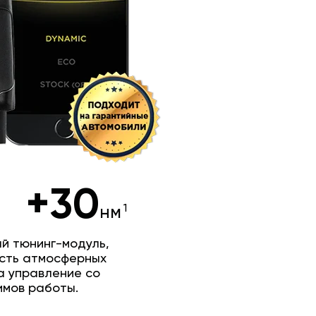
+30
нм
й тюнинг-модуль,
сть атмосферных
а управление со
имов работы.