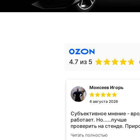
4.7
из 5
Моисеев Игорь
4 августа 2026
Субъективное мнение - вр
работает. Но.....лучше
проверить на стенде. Прир
10-12% "на глаз" уловить оч
Читать полностью
сложно. Покатаюсь, потом