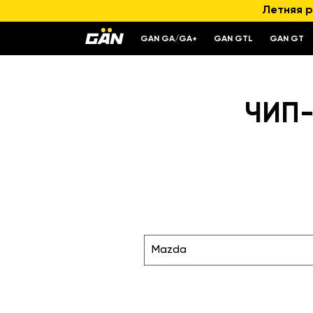
Летняя р
GAN GA/GA+
GAN GTL
GAN GT
ЧИП-
Mazda