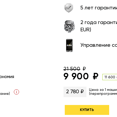
5 лет гаранти
2 года гарант
EUR)
Управление с
21 500
9 900
ономия
11 600
Цена за 1 маши
2 780 ₽
i
ание)
(перепрограмм
КУПИТЬ