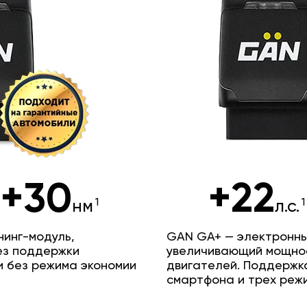
+30
+22
нм
л.с.
инг-модуль,
GAN GA+ — электронны
ез поддержки
увеличивающий мощно
и без режима экономии
двигателей. Поддержк
смартфона и трех реж