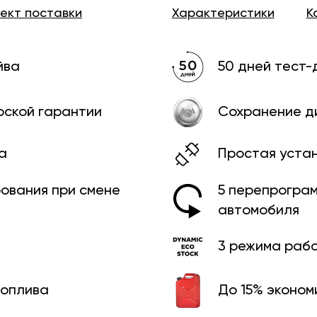
лект
поставки
Характеристики
К
йва
50 дней тест-
рской гарантии
Сохранение д
а
Простая уста
рования при смене
5 перепрограм
автомобиля
3 режима раб
топлива
До 15% эконом