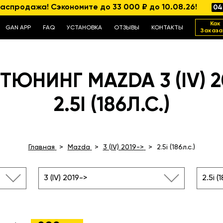
аспродажа! Сэкономите до 33 000 ₽ до 10.08.26!
04
Как
GAN APP
FAQ
УСТАНОВКА
ОТЗЫВЫ
КОНТАКТЫ
Заказа
ТЮНИНГ MAZDA 3 (IV) 2
2.5I (186Л.С.)
Главная
Mazda
3 (IV) 2019->
2.5i (186л.с.)
3 (IV) 2019->
2.5i (1