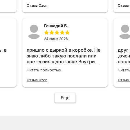
удет
Отзыв Ozon
Отзыв
Геннадий Б.
24 июня 2026
, в
пришло с дыркой в коробке. Не
друг
знаю либо такую послали или
,очен
претензия к доставке.Внутри
посл
вроде всё цело. С первого раза
прио
Читать полностью
Читат
установить не получается не
мощн
знаю может интернет дурит.
Отзыв Ozon
Отзыв
Четыре звёзды за упаковку с
дыркой.Как опробую дополню
отзыв.Дополняю отзыв для
Еще
установки необходимо
подключить vpn на телефоне
иначе не качает без него. Как
поставил сразу всё
установилось по работе