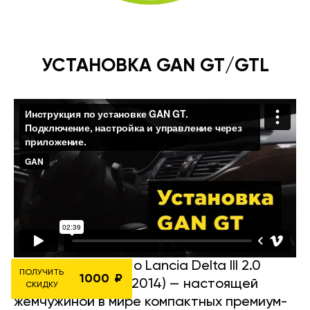
УСТАНОВКА GAN GT/GTL
Вот подробности о Lancia Delta III 2.0
ПОЛУЧИТЬ
1000
Multijet 16V (2008-2014) — настоящей
СКИДКУ
жемчужиной в мире компактных премиум-