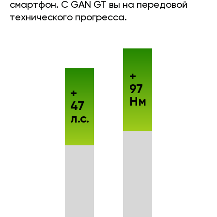
смартфон. С GAN GT вы на передовой
технического прогресса.
+
97
+
Нм
47
л.с.