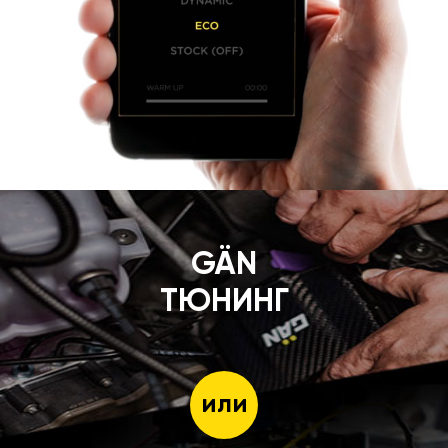
GÄN
ТЮНИНГ
или