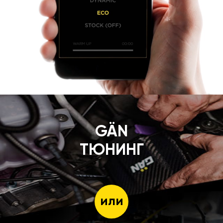
GÄN
ТЮНИНГ
или