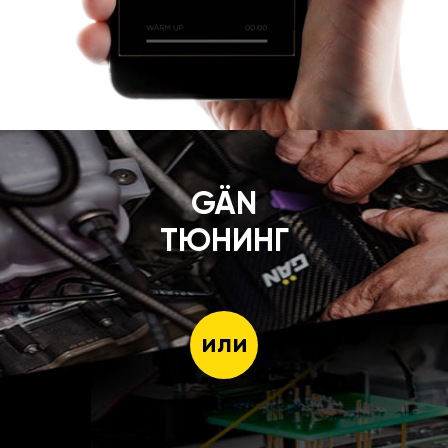
GÄN
ТЮНИНГ
или