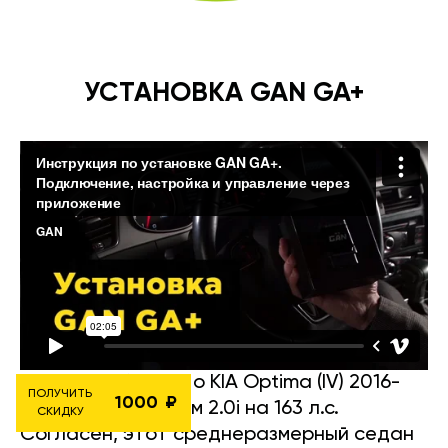
УСТАНОВКА GAN GA+
Вот подробности о KIA Optima (IV) 2016-
ПОЛУЧИТЬ
1000
2020 с двигателем 2.0i на 163 л.с.
СКИДКУ
Согласен, этот среднеразмерный седан