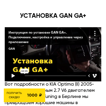
УСТАНОВКА GAN GA+
Вот подробности о KIA Optima (II) 2005-
2010 годов с мощным 2.7 V6 двигателем
ПОЛУЧИТЬ
1000
на 197 л.с. В GÄN Tuning в Берлине мы
СКИДКУ
превращаем хорошие машины в