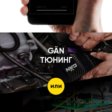
GÄN
ТЮНИНГ
или