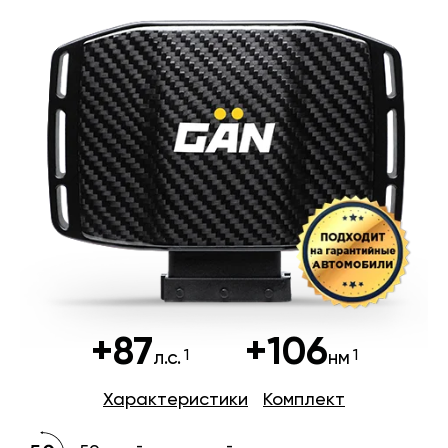
+87
+106
л.с.
нм
Характеристики
Комплект