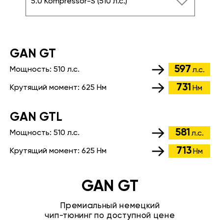
5.0 Kompressor-S (510 л.с.)
GАN GT
597
Мощность:
510 л.с.
л.с.
731
Крутящий момент:
625 Нм
Нм
GАN GTL
581
Мощность:
510 л.с.
л.с.
713
Крутящий момент:
625 Нм
Нм
GAN GT
Премиальный немецкий
чип-тюнинг по доступной цене