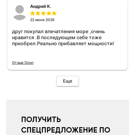
иначе не качает без него. Как поставил сразу
Андрей К.
всё установилось по работе устройства
дополню позже ещё не проехал 120
км.Дополняю после пробега 120 км
22 июня 2026
действительно работает провалов нет разгон
друг покупал впечатления море ,очень
более энергичный расход не
нравится .В последующем себе тоже
увеличился.Всем рекомендую к покупке.
приобрел.Реально прибавляет мощности!
Отзыв Ozon
Еще
ПОЛУЧИТЬ
СПЕЦПРЕДЛОЖЕНИЕ ПО