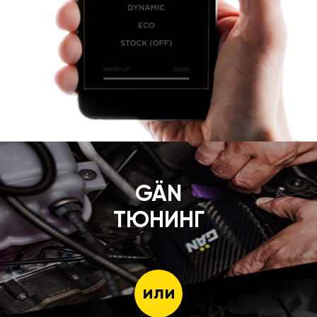
GÄN
ТЮНИНГ
или