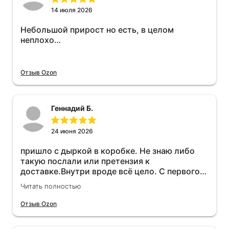
14 июля 2026
Небольшой прирост но есть, в целом
неплохо…
Отзыв Ozon
Геннадий Б.
24 июня 2026
пришло с дыркой в коробке. Не знаю либо
такую послали или претензия к
доставке.Внутри вроде всё цело. С первого
раза установить не получается не знаю
Читать полностью
может интернет дурит. Четыре звёзды за
упаковку с дыркой.Как опробую дополню
Отзыв Ozon
отзыв.Дополняю отзыв для установки
необходимо подключить vpn на телефоне