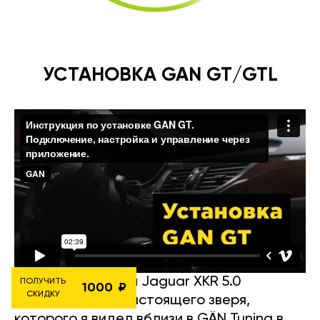
УСТАНОВКА GAN GT/GTL
Представляю вам Jaguar XKR 5.0
ПОЛУЧИТЬ
1000
СКИДКУ
Kompressor-S — настоящего зверя,
которого я видел вблизи в GÄN Tuning в