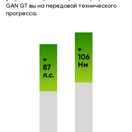
GAN GT вы на передовой технического
прогресса.
+
106
+
Нм
87
л.с.