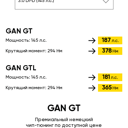
3.0 DI-D (145 л.с.)
GАN GT
187
Мощность:
145 л.с.
л.с.
378
Крутящий момент:
294 Нм
Нм
GАN GTL
181
Мощность:
145 л.с.
л.с.
365
Крутящий момент:
294 Нм
Нм
GAN GT
Премиальный немецкий
чип-тюнинг по доступной цене