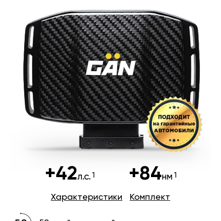
+42
+84
л.с.
нм
Характеристики
Комплект