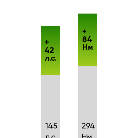
+
84
+
Нм
42
л.с.
145
294
л.с.
Нм