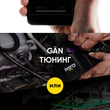
GÄN
ТЮНИНГ
или