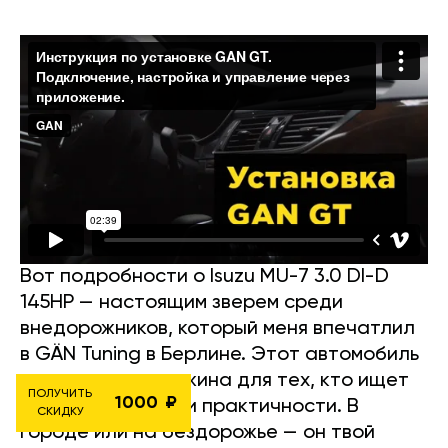
Вот подробности о Isuzu MU-7 3.0 DI-D
145HP — настоящим зверем среди
внедорожников, который меня впечатлил
в GÄN Tuning в Берлине. Этот автомобиль
— скрытая жемчужина для тех, кто ищет
ПОЛУЧИТЬ
1000
сочетание мощи и практичности. В
СКИДКУ
городе или на бездорожье — он твой