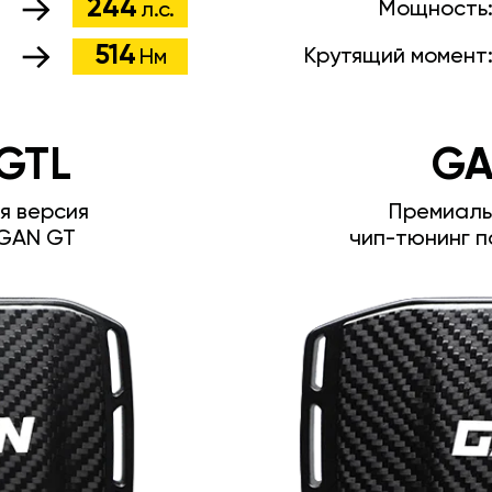
244
Мощность
л.с.
514
Крутящий момент
Нм
GTL
GA
я версия
Премиаль
GAN GT
чип-тюнинг п