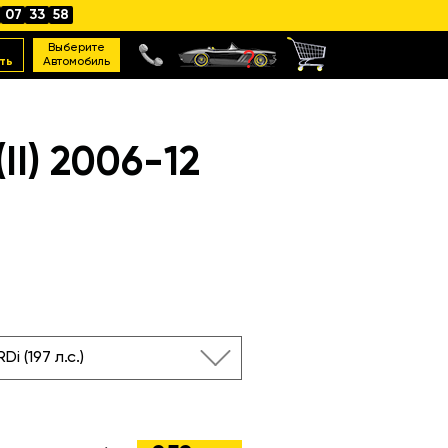
07
33
57
Выберите
ть
Автомобиль
I) 2006-12
Di (197 л.с.)