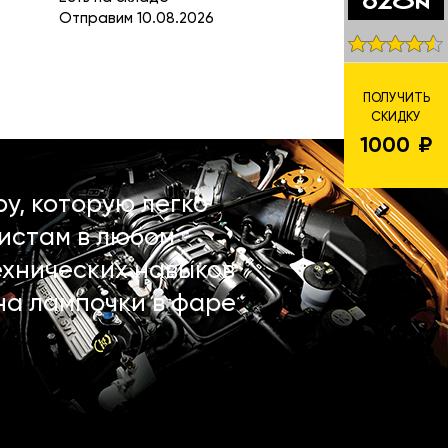
Отправим 10.08.2026
ПОЛУЧИТЬ
СКИДКУ
1000
у, которую легко
истам в любом
ехнических навыков
на лампочки в фаре