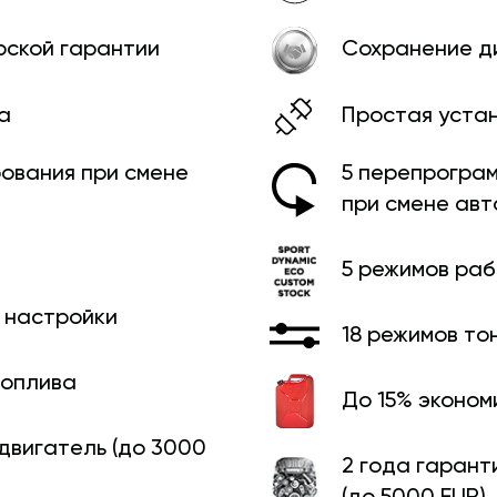
рской гарантии
Сохранение д
а
Простая уста
ования при смене
5 перепрограм
при смене ав
5 режимов ра
й настройки
18 режимов то
топлива
До 15% эконом
 двигатель (до 3000
2 года гарант