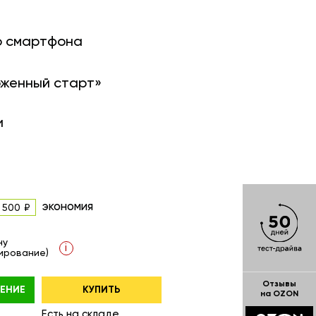
о смартфона
оженный старт»
и
экономия
 500
ну
i
ирование)
Отзывы
ЕНИЕ
КУПИТЬ
на OZON
Есть на складе