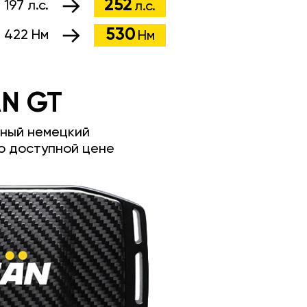
252
:
197 л.с.
л.с.
530
:
422 Нм
Нм
N GT
ный немецкий
о доступной цене