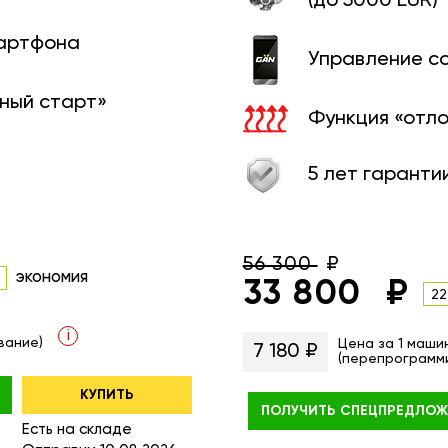
(до 5000 EUR)
мартфона
Управление с
ный старт»
Функция «отл
5 лет гаранти
56 300
экономия
33 800
22
i
вание)
Цена за 1 маши
7 180 ₽
(перепрограмм
КУПИТЬ
ПОЛУЧИТЬ
СПЕЦПРЕДЛОЖ
Есть на складе