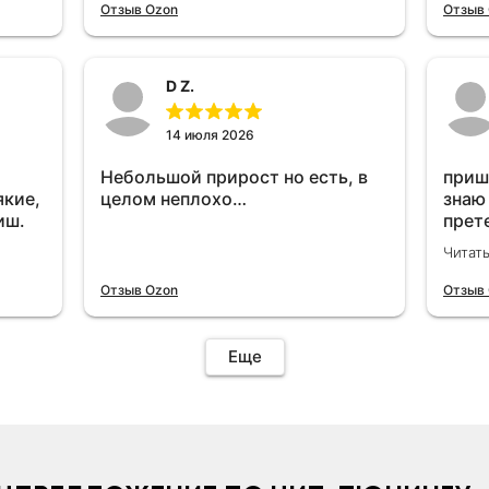
отключу и посмотрю, что будет
Отзыв Ozon
Отзыв
😁.
D Z.
14 июля 2026
Небольшой прирост но есть, в
приш
якие,
целом неплохо…
знаю
иш.
прет
вроде
Читат
уста
знаю
Отзыв Ozon
Отзыв
Четы
дырк
отзыв
Еще
уста
подк
иначе
пост
уста
устр