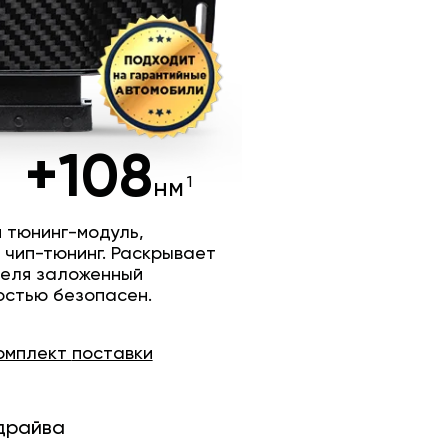
+108
нм
 тюнинг-модуль,
 чип-тюнинг. Раскрывает
теля заложенный
остью безопасен.
омплект
поставки
драйва