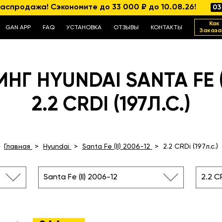
аспродажа! Сэкономите до 33 000 ₽ до 10.08.26!
03
Как
GAN APP
FAQ
УСТАНОВКА
ОТЗЫВЫ
КОНТАКТЫ
Заказа
Г HYUNDAI SANTA FE (I
2.2 CRDI (197Л.С.)
Главная
Hyundai
Santa Fe (II) 2006-12
2.2 CRDi (197л.с.)
Santa Fe (II) 2006-12
2.2 CR