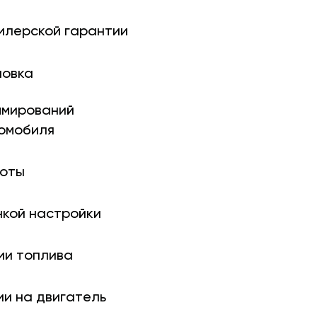
илерской гарантии
новка
ми­рований
томобиля
боты
нкой настройки
ии топлива
ии на двигатель