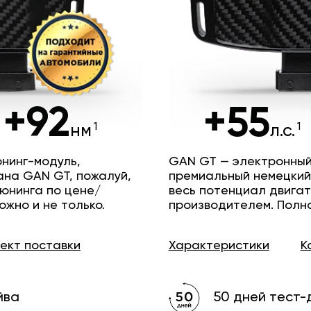
+92
+55
нм
л.с.
нинг-модуль,
GAN GT — электронный
ана GAN GT, пожалуй,
премиальный немецкий
юнинга по цене/
весь потенциал двига
ожно и не только.
производителем. Полн
лект
поставки
Характеристики
К
йва
50 дней тест-