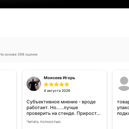
На основе 398 оценок
Моисеев Игорь
4 августа 2026
Субъективное мнение - вроде
това
работает. Но.....лучше
упак
проверить на стенде. Прирост
подк
10-12% "на глаз" уловить очень
Читать полностью
сложно. Покатаюсь, потом