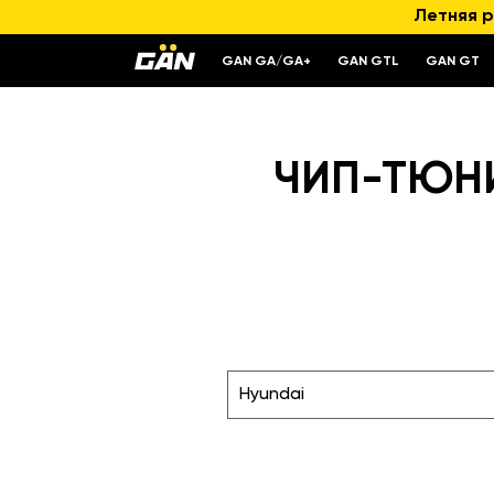
Летняя р
GAN GA/GA+
GAN GTL
GAN GT
ЧИП-ТЮНИН
Hyundai