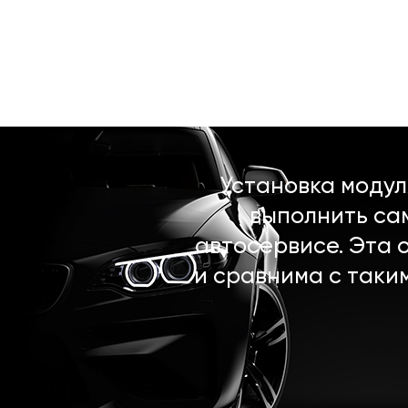
Установка моду
выполнить са
автосервисе. Эта 
и сравнима с таки