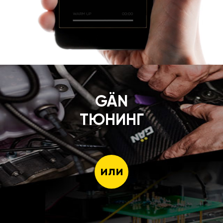
GÄN
ТЮНИНГ
или