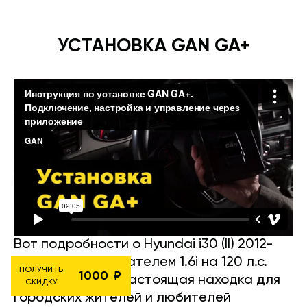
УСТАНОВКА GAN GA+
Вот подробности о Hyundai i30 (II) 2012-
2017 годов с двигателем 1.6i на 120 л.с.
ПОЛУЧИТЬ
1000
Этот хэтчбек — настоящая находка для
СКИДКУ
городских жителей и любителей