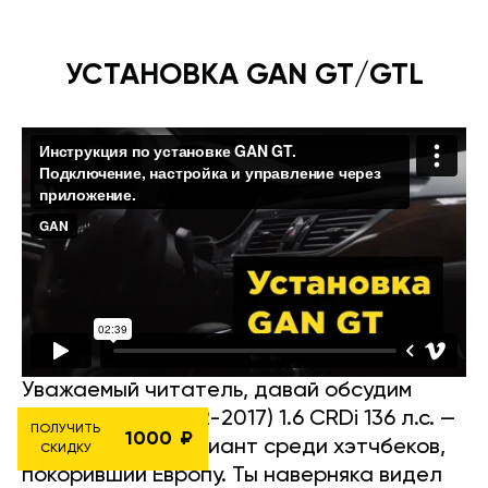
УСТАНОВКА GAN GT/GTL
Уважаемый читатель, давай обсудим
Hyundai i30 II (2012-2017) 1.6 CRDi 136 л.с. —
ПОЛУЧИТЬ
1000
настоящий бриллиант среди хэтчбеков,
СКИДКУ
покоривший Европу. Ты наверняка видел