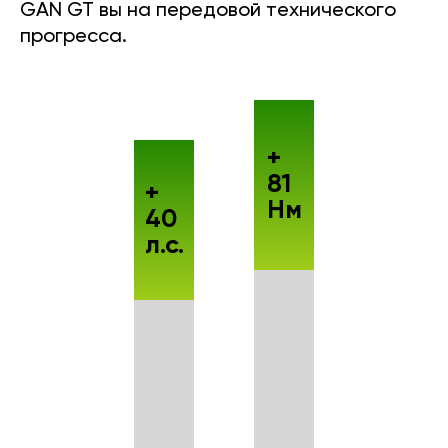
GAN GT вы на передовой технического
прогресса.
+
81
+
Нм
40
л.с.