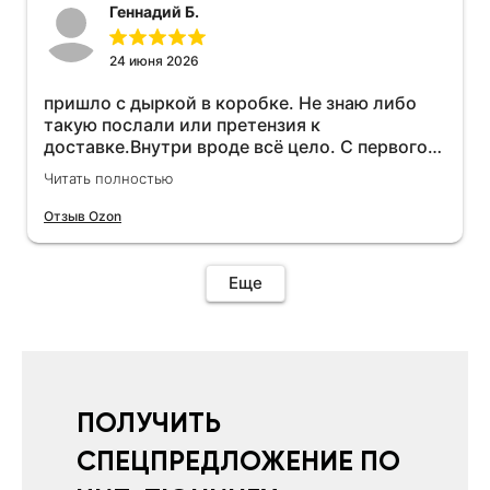
Геннадий Б.
24 июня 2026
пришло с дыркой в коробке. Не знаю либо
такую послали или претензия к
доставке.Внутри вроде всё цело. С первого
раза установить не получается не знаю
Читать полностью
может интернет дурит. Четыре звёзды за
упаковку с дыркой.Как опробую дополню
Отзыв Ozon
отзыв.Дополняю отзыв для установки
необходимо подключить vpn на телефоне
иначе не качает без него. Как поставил сразу
Еще
всё установилось по работе устройства
дополню позже ещё не проехал 120
км.Дополняю после пробега 120 км
действительно работает провалов нет разгон
более энергичный расход не
увеличился.Всем рекомендую к покупке.
ПОЛУЧИТЬ
СПЕЦПРЕДЛОЖЕНИЕ ПО