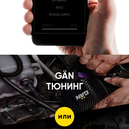
GÄN
ТЮНИНГ
или