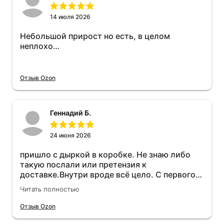
14 июля 2026
Небольшой прирост но есть, в целом
неплохо…
Отзыв Ozon
Геннадий Б.
24 июня 2026
пришло с дыркой в коробке. Не знаю либо
такую послали или претензия к
доставке.Внутри вроде всё цело. С первого
раза установить не получается не знаю
Читать полностью
может интернет дурит. Четыре звёзды за
упаковку с дыркой.Как опробую дополню
Отзыв Ozon
отзыв.Дополняю отзыв для установки