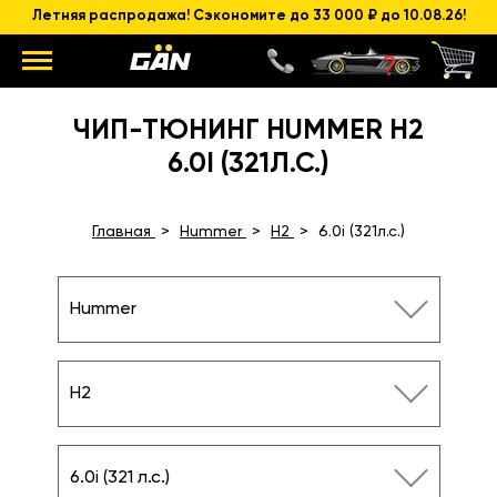
Летняя распродажа! Сэкономите до 33 000 ₽ до 10.08.26!
ЧИП-ТЮНИНГ HUMMER H2
6.0I (321Л.С.)
Главная
Hummer
H2
6.0i (321л.с.)
Hummer
H2
6.0i (321 л.с.)