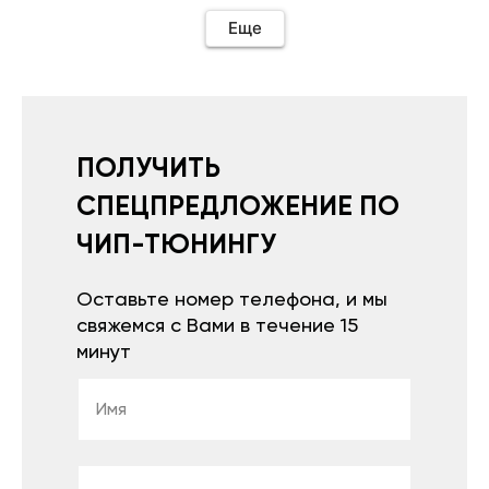
необходимо подключить vpn на телефоне
иначе не качает без него. Как поставил сразу
Еще
всё установилось по работе устройства
дополню позже ещё не проехал 120
км.Дополняю после пробега 120 км
действительно работает провалов нет разгон
более энергичный расход не
увеличился.Всем рекомендую к покупке.
ПОЛУЧИТЬ
СПЕЦПРЕДЛОЖЕНИЕ ПО
ЧИП-ТЮНИНГУ
Оставьте номер телефона, и мы
свяжемся с Вами в течение 15
минут