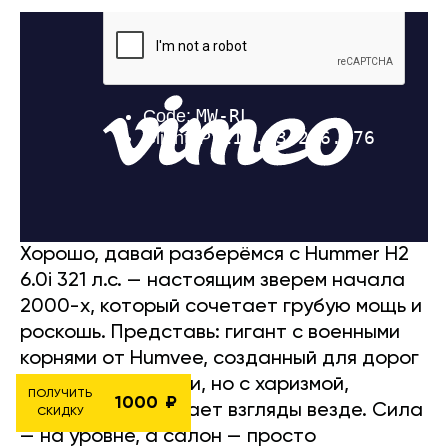
Хорошо, давай разберёмся с Hummer H2
6.0i 321 л.с. — настоящим зверем начала
2000-х, который сочетает грубую мощь и
роскошь. Представь: гигант с военными
корнями от Humvee, созданный для дорог
Северной Америки, но с харизмой,
ПОЛУЧИТЬ
1000
которая притягивает взгляды везде. Сила
СКИДКУ
— на уровне, а салон — просто