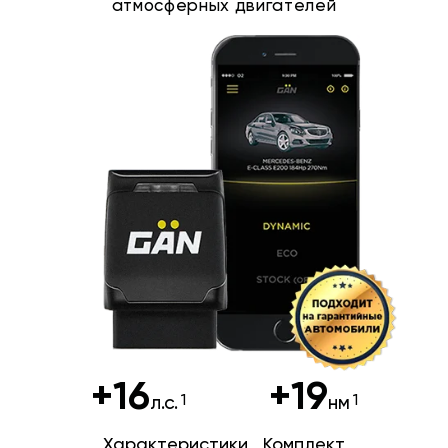
атмосферных двигателей
+16
+19
л.с.
нм
Характеристики
Комплект