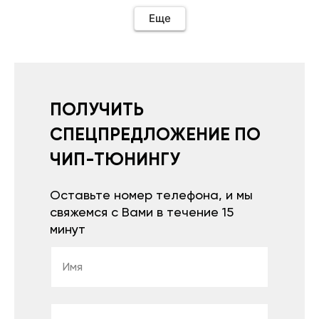
необходимо подключить vpn на телефоне
иначе не качает без него. Как поставил сразу
Еще
всё установилось по работе устройства
дополню позже ещё не проехал 120
км.Дополняю после пробега 120 км
действительно работает провалов нет разгон
более энергичный расход не
увеличился.Всем рекомендую к покупке.
ПОЛУЧИТЬ
СПЕЦПРЕДЛОЖЕНИЕ ПО
ЧИП-ТЮНИНГУ
Оставьте номер телефона, и мы
свяжемся с Вами в течение 15
минут