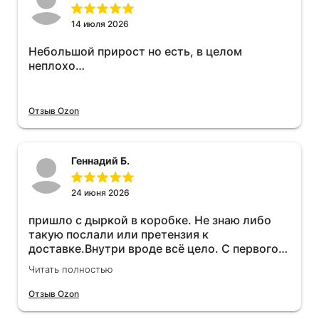
14 июля 2026
Небольшой прирост но есть, в целом
неплохо…
Отзыв Ozon
Геннадий Б.
24 июня 2026
пришло с дыркой в коробке. Не знаю либо
такую послали или претензия к
доставке.Внутри вроде всё цело. С первого
раза установить не получается не знаю
Читать полностью
может интернет дурит. Четыре звёзды за
упаковку с дыркой.Как опробую дополню
Отзыв Ozon
отзыв.Дополняю отзыв для установки