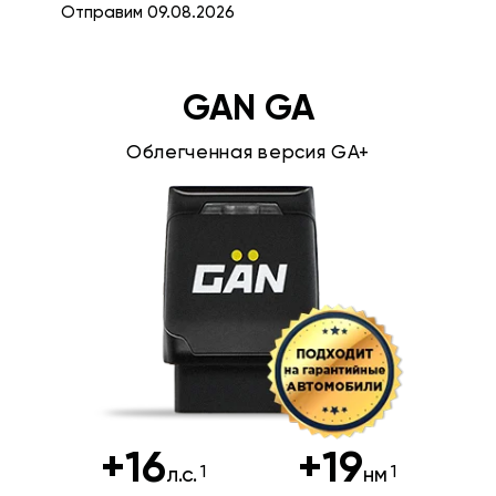
Отправим 09.08.2026
GAN GA
Облегченная версия GA+
+16
+19
л.с.
нм