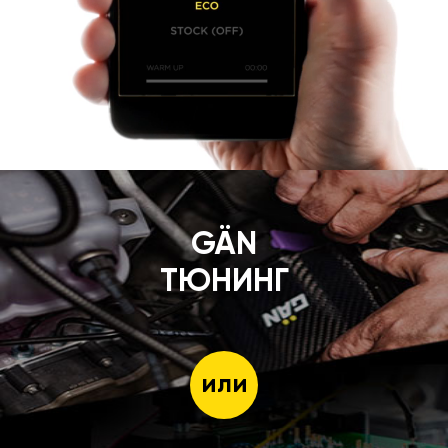
GÄN
ТЮНИНГ
или