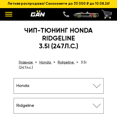
Летняя распродажа! Сэкономите до 33 000 ₽ до 10.08.26!
ЧИП-ТЮНИНГ HONDA
RIDGELINE
3.5I (247Л.С.)
Главная
Honda
Ridgeline
3.5i
(247л.с.)
Honda
Ridgeline