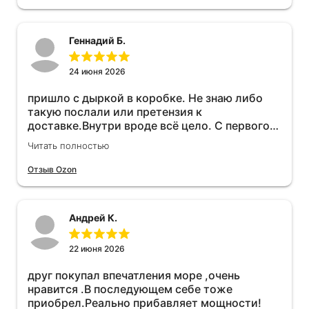
Геннадий Б.
24 июня 2026
пришло с дыркой в коробке. Не знаю либо
такую послали или претензия к
доставке.Внутри вроде всё цело. С первого
раза установить не получается не знаю
Читать полностью
может интернет дурит. Четыре звёзды за
упаковку с дыркой.Как опробую дополню
Отзыв Ozon
отзыв.Дополняю отзыв для установки
необходимо подключить vpn на телефоне
иначе не качает без него. Как поставил сразу
Андрей К.
всё установилось по работе устройства
дополню позже ещё не проехал 120
км.Дополняю после пробега 120 км
22 июня 2026
действительно работает провалов нет разгон
друг покупал впечатления море ,очень
более энергичный расход не
нравится .В последующем себе тоже
увеличился.Всем рекомендую к покупке.
приобрел.Реально прибавляет мощности!