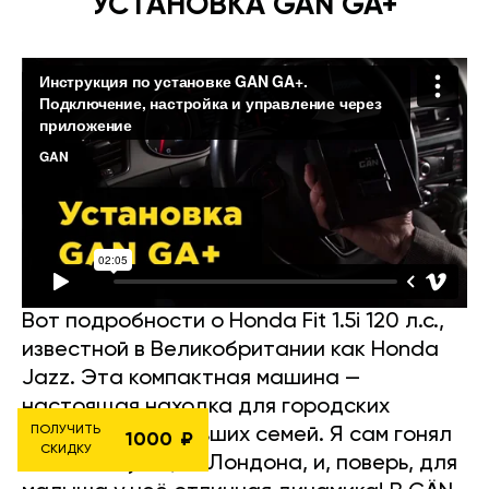
УСТАНОВКА GAN GA+
Вот подробности о Honda Fit 1.5i 120 л.с.,
известной в Великобритании как Honda
Jazz. Эта компактная машина —
настоящая находка для городских
ПОЛУЧИТЬ
жителей и небольших семей. Я сам гонял
1000
СКИДКУ
на ней по улицам Лондона, и, поверь, для