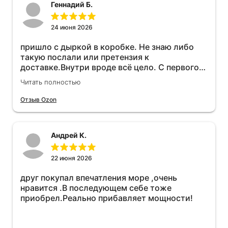
Геннадий Б.
24 июня 2026
пришло с дыркой в коробке. Не знаю либо
такую послали или претензия к
доставке.Внутри вроде всё цело. С первого
раза установить не получается не знаю
Читать полностью
может интернет дурит. Четыре звёзды за
упаковку с дыркой.Как опробую дополню
Отзыв Ozon
отзыв.Дополняю отзыв для установки
необходимо подключить vpn на телефоне
иначе не качает без него. Как поставил сразу
Андрей К.
всё установилось по работе устройства
дополню позже ещё не проехал 120
км.Дополняю после пробега 120 км
22 июня 2026
действительно работает провалов нет разгон
друг покупал впечатления море ,очень
более энергичный расход не
нравится .В последующем себе тоже
увеличился.Всем рекомендую к покупке.
приобрел.Реально прибавляет мощности!