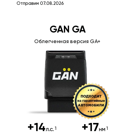
Отправим 07.08.2026
GAN GA
Облегченная версия GA+
+14
+17
л.с.
нм