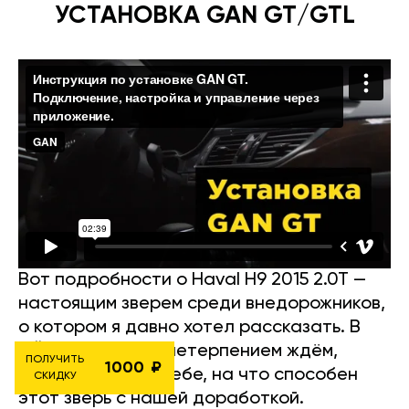
УСТАНОВКА GAN GT/GTL
Вот подробности о Haval H9 2015 2.0T —
настоящим зверем среди внедорожников,
о котором я давно хотел рассказать. В
GÄN Tuning, мы с нетерпением ждём,
ПОЛУЧИТЬ
1000
чтобы показать тебе, на что способен
СКИДКУ
этот зверь с нашей доработкой.