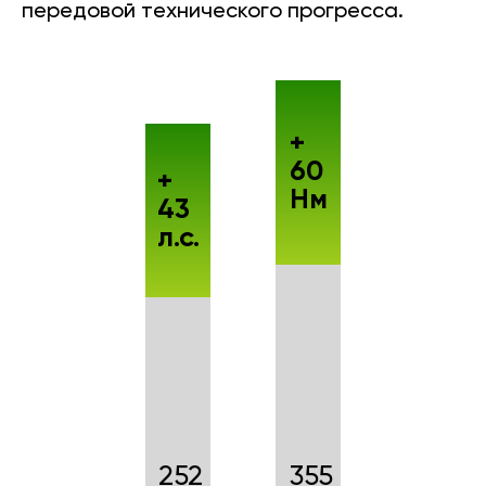
передовой технического прогресса.
+
60
+
Нм
43
л.с.
252
355