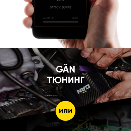
GÄN
ТЮНИНГ
или