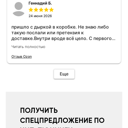
Геннадий Б.
24 июня 2026
пришло с дыркой в коробке. Не знаю либо
такую послали или претензия к
доставке.Внутри вроде всё цело. С первого
раза установить не получается не знаю
Читать полностью
может интернет дурит. Четыре звёзды за
упаковку с дыркой.Как опробую дополню
Отзыв Ozon
отзыв.Дополняю отзыв для установки
необходимо подключить vpn на телефоне
иначе не качает без него. Как поставил сразу
Еще
всё установилось по работе устройства
дополню позже ещё не проехал 120
км.Дополняю после пробега 120 км
действительно работает провалов нет разгон
более энергичный расход не
увеличился.Всем рекомендую к покупке.
ПОЛУЧИТЬ
СПЕЦПРЕДЛОЖЕНИЕ ПО