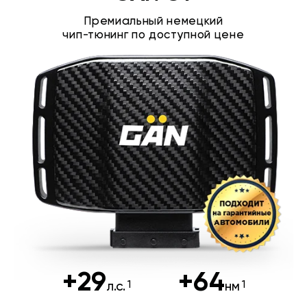
Премиальный немецкий
чип-тюнинг по доступной цене
+29
+64
л.с.
нм