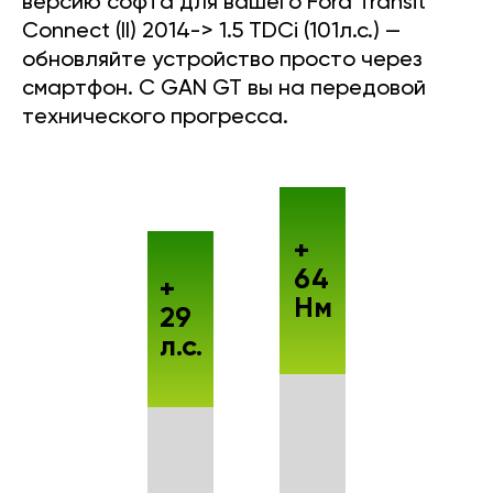
версию софта для вашего Ford Transit
Connect (II) 2014-> 1.5 TDCi (101л.с.) —
обновляйте устройство просто через
смартфон. С GAN GT вы на передовой
технического прогресса.
+
64
+
Нм
29
л.с.