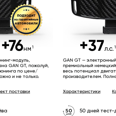
+76
+37
нм
л.с.
нинг-модуль,
GAN GT — электронный
ана GAN GT, пожалуй,
премиальный немецкий
юнинга по цене/
весь потенциал двига
ожно и не только.
производителем. Полн
лект
поставки
Характеристики
К
йва
50 дней тест-