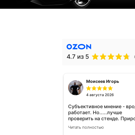
4.7
из 5
Моисеев Игорь
4 августа 2026
Субъективное мнение - вр
работает. Но.....лучше
проверить на стенде. Прир
10-12% "на глаз" уловить оч
Читать полностью
сложно. Покатаюсь, потом