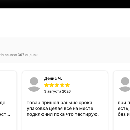
На основе 397 оценок
Денис Ч.
3 августа 2026
оде
товар пришел раньше срока
при 
упаковка целая всё на месте
есть,
ост
подключил пока что тестирую.
без 
ень