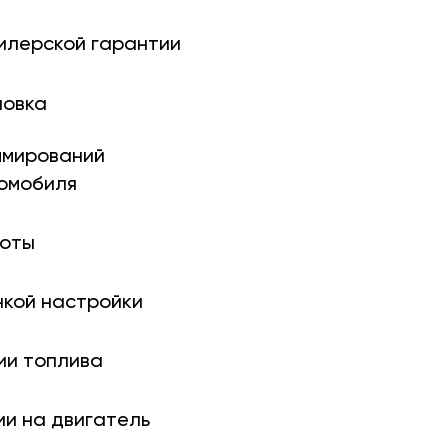
илерской гарантии
новка
ми­рований
томобиля
боты
нкой настройки
ии топлива
ии на двигатель