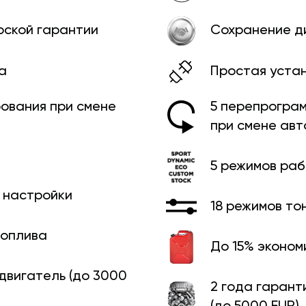
рской гарантии
Сохранение д
а
Простая уста
ования при смене
5 перепрограм
при смене ав
5 режимов ра
й настройки
18 режимов то
топлива
До 15% эконом
 двигатель (до 3000
2 года гарант