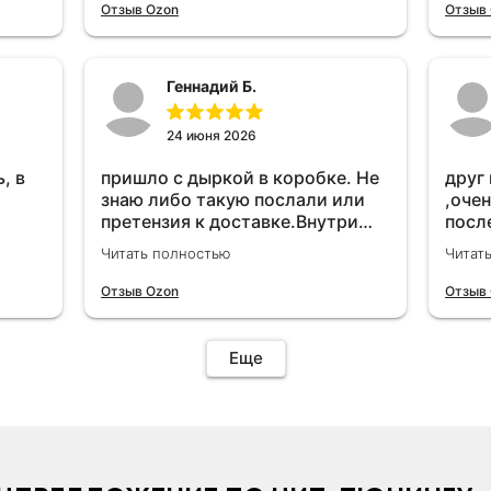
удет
Отзыв Ozon
Отзыв
Геннадий Б.
24 июня 2026
, в
пришло с дыркой в коробке. Не
друг
знаю либо такую послали или
,очен
претензия к доставке.Внутри
посл
вроде всё цело. С первого раза
прио
Читать полностью
Читат
установить не получается не
мощн
знаю может интернет дурит.
Отзыв Ozon
Отзыв
Четыре звёзды за упаковку с
дыркой.Как опробую дополню
отзыв.Дополняю отзыв для
Еще
установки необходимо
подключить vpn на телефоне
иначе не качает без него. Как
поставил сразу всё
установилось по работе
устройства дополню позже ещё