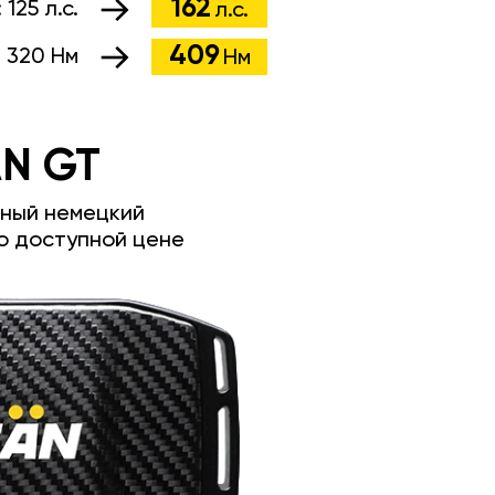
162
:
125 л.с.
л.с.
409
:
320 Нм
Нм
N GT
ный немецкий
о доступной цене