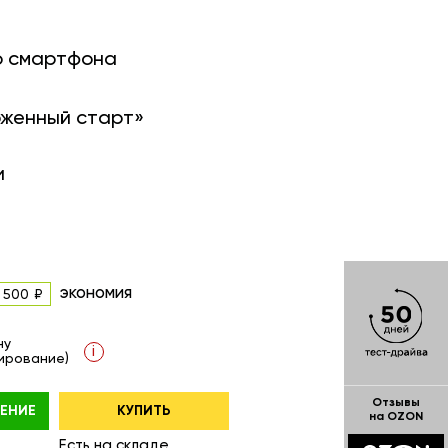
о смартфона
оженный старт»
и
экономия
 500
ну
i
ирование)
Отзывы
ЕНИЕ
КУПИТЬ
на OZON
Есть на складе