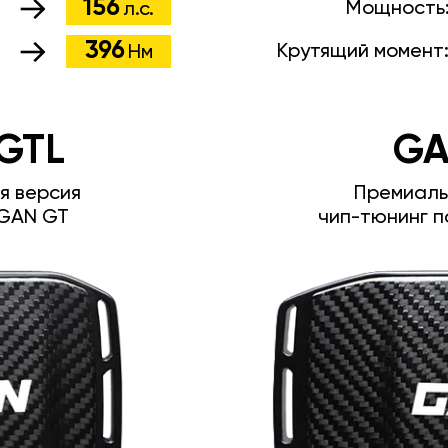
156
Мощность
л.с.
396
Крутящий момент
Нм
GTL
GA
я версия
Премиаль
GAN GT
чип-тюнинг п