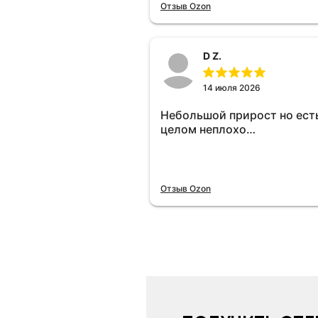
отключу и посмотрю, что б
Отзыв Ozon
😁.
D Z.
14 июля 2026
Небольшой прирост но есть
целом неплохо…
Отзыв Ozon