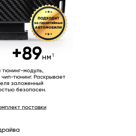
+89
нм
 тюнинг-модуль,
 чип-тюнинг. Раскрывает
теля заложенный
остью безопасен.
омплект
поставки
драйва