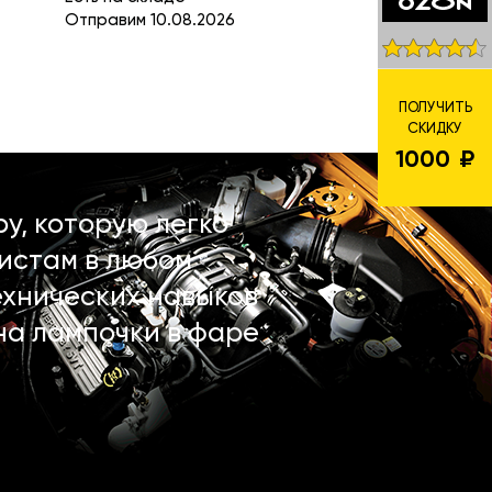
Отправим 10.08.2026
ПОЛУЧИТЬ
СКИДКУ
1000
у, которую легко
истам в любом
ехнических навыков
на лампочки в фаре