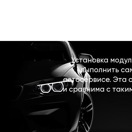
Установка моду
выполнить са
автосервисе. Эта 
и сравнима с таки