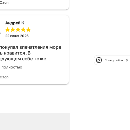
 Ozon
Андрей К.
22 июня 2026
 покупал впечатления море
ь нравится .В
едующем себе тоже
Privacy notice
брел.Реально прибавляет
ь полностью
ости!
 Ozon