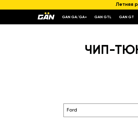
Летняя р
GAN GA/GA+
GAN GTL
GAN GT
ЧИП-ТЮН
Ford