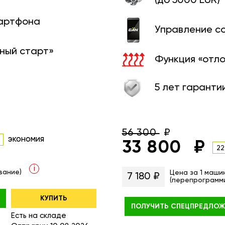
(до 5000 EUR)
мартфона
Управление с
ный старт»
Функция «отл
5 лет гаранти
56 300
экономия
33 800
22
i
вание)
Цена за 1 маши
7 180 ₽
(перепрограмм
КУПИТЬ
ПОЛУЧИТЬ
СПЕЦПРЕДЛОЖ
Есть на складе