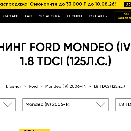
аспродажа! Сэкономите до 33 000 ₽ до 10.08.26!
03
Как
GAN APP
FAQ
УСТАНОВКА
ОТЗЫВЫ
КОНТАКТЫ
Заказа
ИНГ FORD MONDEO (IV)
1.8 TDCI (125Л.С.)
Главная
Ford
Mondeo (IV) 2006-14
1.8 TDCi (125л.с.)
Mondeo (IV) 2006-14
1.8 TD