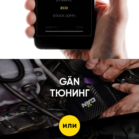
GÄN
ТЮНИНГ
или