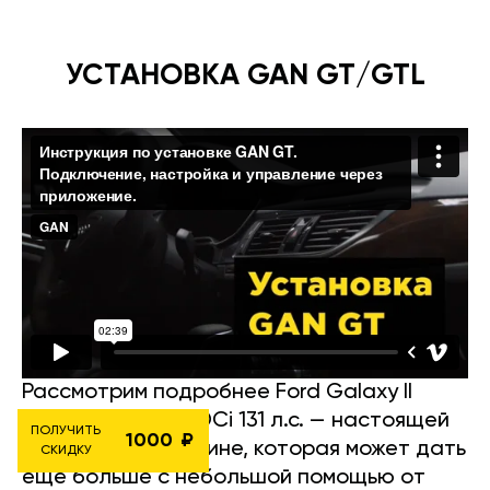
УСТАНОВКА GAN GT/GTL
Рассмотрим подробнее Ford Galaxy II
(2006-2015) 2.0 TDCi 131 л.с. — настоящей
ПОЛУЧИТЬ
1000
семейной жемчужине, которая может дать
СКИДКУ
ещё больше с небольшой помощью от