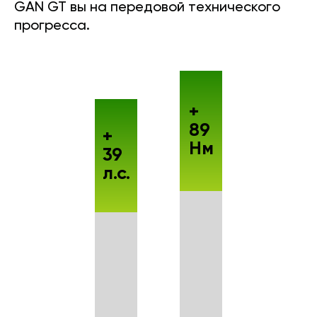
GAN GT вы на передовой технического
прогресса.
+
89
+
Нм
39
л.с.