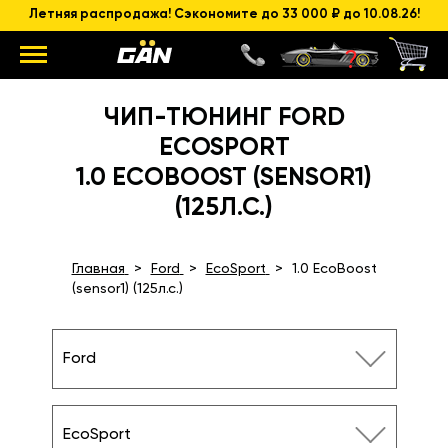
Летняя распродажа! Сэкономите до 33 000 ₽ до 10.08.26!
ЧИП-ТЮНИНГ FORD
ECOSPORT
1.0 ECOBOOST (SENSOR1)
(125Л.С.)
Главная
Ford
EcoSport
1.0 EcoBoost
(sensor1) (125л.с.)
Ford
EcoSport