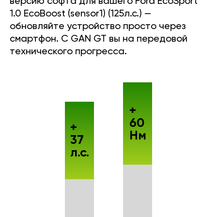
версию софта для вашего Ford EcoSport
1.0 EcoBoost (sensor1) (125л.с.) —
обновляйте устройство просто через
смартфон. С GAN GT вы на передовой
технического прогресса.
+
60
+
Нм
37
л.с.