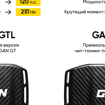
120
.
Мощност
л.с.
251
м
Крутящий момент
Нм
GTL
GA
я версия
Премиаль
GAN GT
чип-тюнинг п