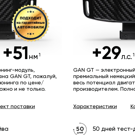
+51
+29
нм
л.с.
нинг-модуль,
GAN GT — электронный
ана GAN GT, пожалуй,
премиальный немецкий
юнинга по цене/
весь потенциал двига
ожно и не только.
производителем. Полн
лект
поставки
Характеристики
К
йва
50 дней тест-