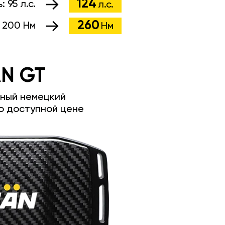
124
ь:
95 л.с.
л.с.
260
:
200 Нм
Нм
N GT
ный немецкий
о доступной цене