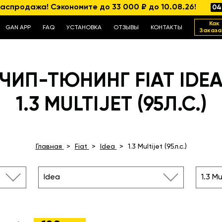
аспродажа! Сэкономите до 33 000 ₽ до 10.08.26!
04
Как
GAN APP
FAQ
УСТАНОВКА
ОТЗЫВЫ
КОНТАКТЫ
Заказа
ЧИП-ТЮНИНГ FIAT IDE
1.3 MULTIJET (95Л.С.)
Главная
Fiat
Idea
1.3 Multijet (95л.с.)
Idea
1.3 Mu