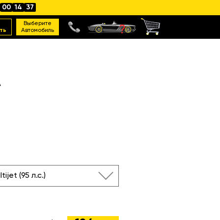
00
14
36
Выберите
ть
Автомобиль
A
ltijet (95 л.с.)