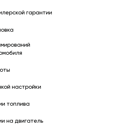
илерской гарантии
новка
ми­рований
томобиля
боты
нкой настройки
ии топлива
ии на двигатель