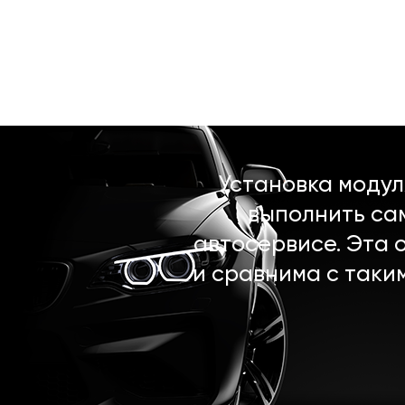
Установка моду
выполнить са
автосервисе. Эта 
и сравнима с таки