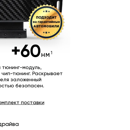
+60
нм
 тюнинг-модуль,
 чип-тюнинг. Раскрывает
теля заложенный
остью безопасен.
омплект
поставки
драйва