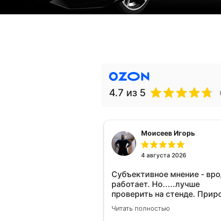
4.7
из 5
Моисеев Игорь
4 августа 2026
Субъективное мнение - вр
работает. Но.....лучше
проверить на стенде. Прир
10-12% "на глаз" уловить оч
Читать полностью
сложно. Покатаюсь, потом