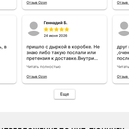
удет
Отзыв Ozon
Отзыв
Геннадий Б.
24 июня 2026
, в
пришло с дыркой в коробке. Не
друг
знаю либо такую послали или
,очен
претензия к доставке.Внутри
посл
вроде всё цело. С первого раза
прио
Читать полностью
Читат
установить не получается не
мощн
знаю может интернет дурит.
Отзыв Ozon
Отзыв
Четыре звёзды за упаковку с
дыркой.Как опробую дополню
отзыв.Дополняю отзыв для
Еще
установки необходимо
подключить vpn на телефоне
иначе не качает без него. Как
поставил сразу всё
установилось по работе
устройства дополню позже ещё