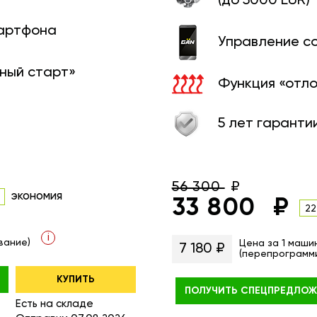
(до 5000 EUR)
мартфона
Управление с
ный старт»
Функция «отл
5 лет гаранти
56 300
экономия
33 800
22
i
вание)
Цена за 1 маши
7 180 ₽
(перепрограмм
КУПИТЬ
ПОЛУЧИТЬ
СПЕЦПРЕДЛОЖ
Есть на складе