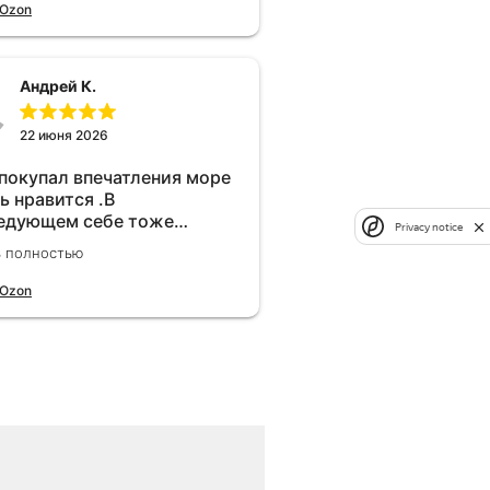
 Ozon
Андрей К.
22 июня 2026
 покупал впечатления море
ь нравится .В
едующем себе тоже
Privacy notice
брел.Реально прибавляет
ь полностью
ости!
 Ozon