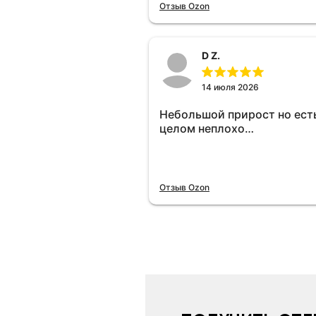
отключу и посмотрю, что б
Отзыв Ozon
😁.
D Z.
14 июля 2026
Небольшой прирост но есть
целом неплохо…
Отзыв Ozon