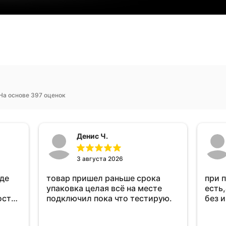
На основе 397 оценок
Денис Ч.
3 августа 2026
оде
товар пришел раньше срока
при 
упаковка целая всё на месте
есть,
ост
подключил пока что тестирую.
без 
ень