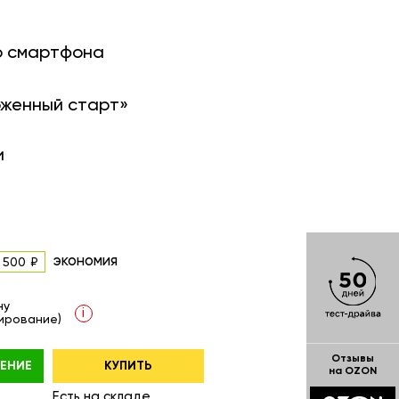
о смартфона
оженный старт»
и
экономия
 500
ну
i
ирование)
Отзывы
ЕНИЕ
КУПИТЬ
на OZON
Есть на складе