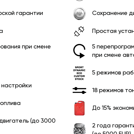
рской гарантии
Сохранение д
а
Простая уста
ования при смене
5 перепрограм
при смене ав
5 режимов ра
й настройки
18 режимов то
топлива
До 15% эконом
 двигатель (до 3000
2 года гарант