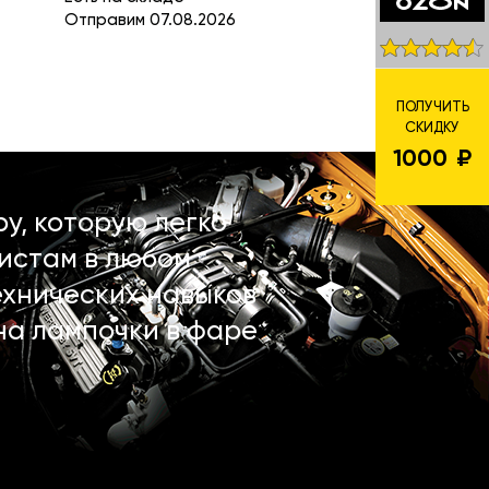
Отправим 07.08.2026
ПОЛУЧИТЬ
СКИДКУ
1000
у, которую легко
истам в любом
ехнических навыков
на лампочки в фаре