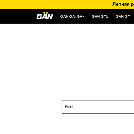
Летняя р
GAN GA/GA+
GAN GTL
GAN GT
Fiat