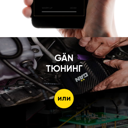
GÄN
ТЮНИНГ
или