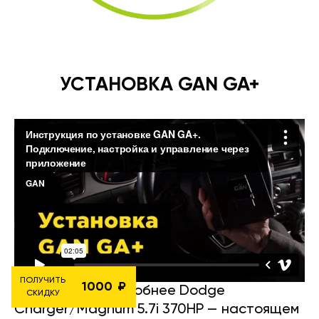
УСТАНОВКА GAN GA+
ПОЛУЧИТЬ
1000
Рассмотрим подробнее Dodge
СКИДКУ
Charger/Magnum 5.7i 370HP — настоящем