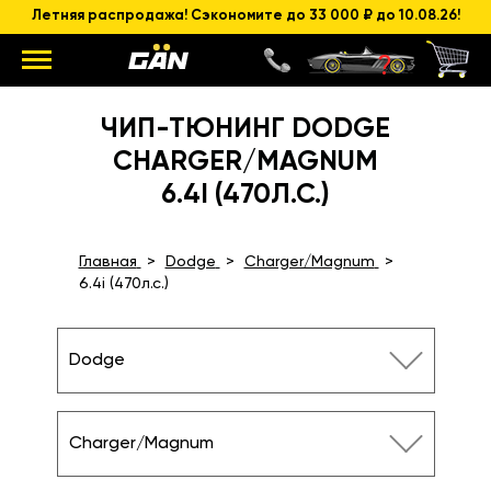
Летняя распродажа! Сэкономите до 33 000 ₽ до 10.08.26!
ЧИП-ТЮНИНГ DODGE
CHARGER/MAGNUM
6.4I (470Л.С.)
Главная
Dodge
Charger/Magnum
6.4i (470л.с.)
Dodge
Charger/Magnum