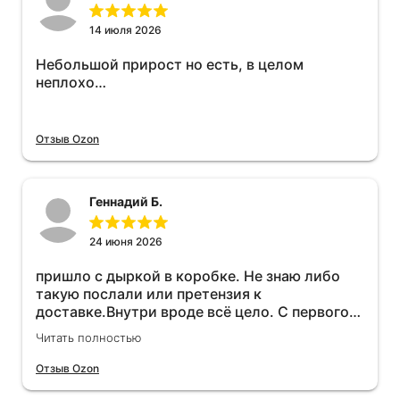
14 июля 2026
Небольшой прирост но есть, в целом
неплохо…
Отзыв Ozon
Геннадий Б.
24 июня 2026
пришло с дыркой в коробке. Не знаю либо
такую послали или претензия к
доставке.Внутри вроде всё цело. С первого
раза установить не получается не знаю
Читать полностью
может интернет дурит. Четыре звёзды за
упаковку с дыркой.Как опробую дополню
Отзыв Ozon
отзыв.Дополняю отзыв для установки