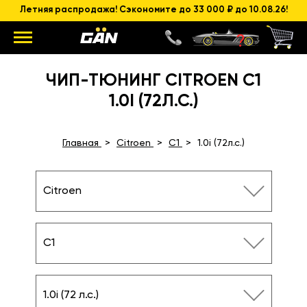
Летняя распродажа! Сэкономите до 33 000 ₽ до 10.08.26!
ЧИП-ТЮНИНГ CITROEN C1
1.0I (72Л.С.)
Главная
Citroen
C1
1.0i (72л.с.)
Citroen
C1
1.0i (72 л.с.)