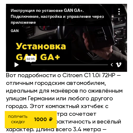
Вот подробности о Citroen C1 1.0i 72HP —
отличным городским автомобилем,
идеальным для манёвров по оживлённым
улицам Германии или любого другого
города. Этот компактный хэтчбек с
двигателем 1.0 литра сочетает
ПОЛУЧИТЬ
1000
экономичность, практичность и весёлый
СКИДКУ
характер. Длина всего 3.4 метра —