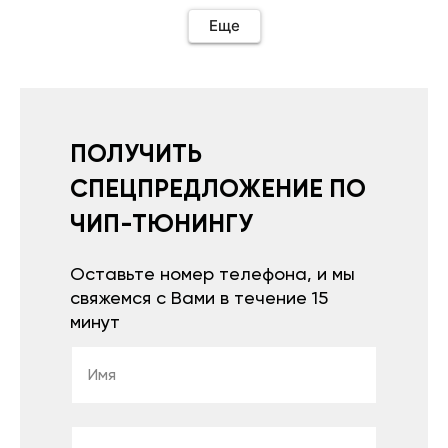
необходимо подключить vpn на телефоне
иначе не качает без него. Как поставил сразу
Еще
всё установилось по работе устройства
дополню позже ещё не проехал 120
км.Дополняю после пробега 120 км
действительно работает провалов нет разгон
более энергичный расход не
увеличился.Всем рекомендую к покупке.
ПОЛУЧИТЬ
СПЕЦПРЕДЛОЖЕНИЕ ПО
ЧИП-ТЮНИНГУ
Оставьте номер телефона, и мы
свяжемся с Вами в течение 15
минут