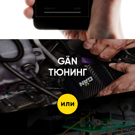
GÄN
ТЮНИНГ
или