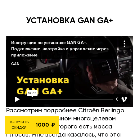
УСТАНОВКА GAN GA+
Рассмотрим подробнее Citroën Berlingo
1.6i 110 л.с. — отличном многоцелевом
ПОЛУЧИТЬ
1000
автомобиле, у которого есть масса
СКИДКУ
плюсов. Мне всегда казалось, что эта