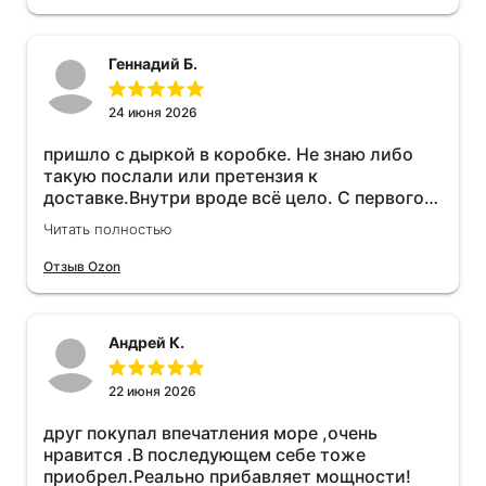
Геннадий Б.
24 июня 2026
пришло с дыркой в коробке. Не знаю либо
такую послали или претензия к
доставке.Внутри вроде всё цело. С первого
раза установить не получается не знаю
Читать полностью
может интернет дурит. Четыре звёзды за
упаковку с дыркой.Как опробую дополню
Отзыв Ozon
отзыв.Дополняю отзыв для установки
необходимо подключить vpn на телефоне
иначе не качает без него. Как поставил сразу
Андрей К.
всё установилось по работе устройства
дополню позже ещё не проехал 120
км.Дополняю после пробега 120 км
22 июня 2026
действительно работает провалов нет разгон
друг покупал впечатления море ,очень
более энергичный расход не
нравится .В последующем себе тоже
увеличился.Всем рекомендую к покупке.
приобрел.Реально прибавляет мощности!