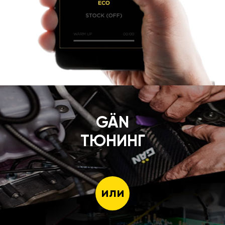
GÄN
ТЮНИНГ
или