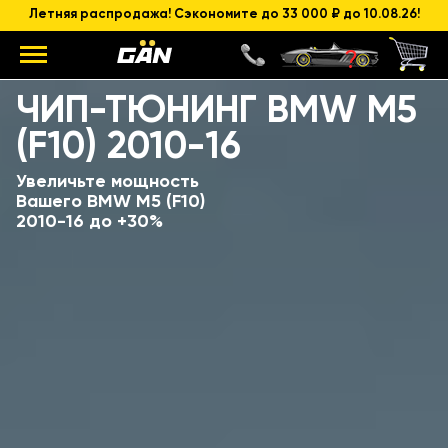
Летняя распродажа! Сэкономите до 33 000 ₽ до 10.08.26!
Модель
Объем и мощность ДВС
ЧИП-ТЮНИНГ BMW M5
(F10) 2010-16
Увеличьте мощность
Вашего BMW M5 (F10)
2010-16 до +30%