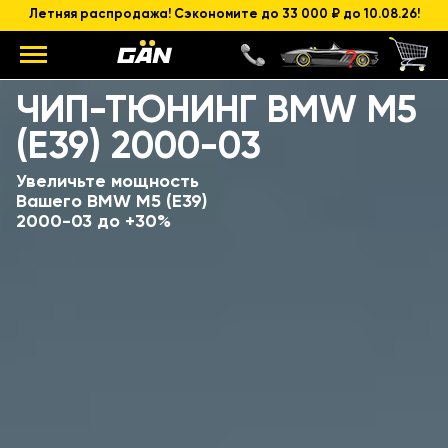
Летняя распродажа! Сэкономите до 33 000 ₽ до 10.08.26!
Модель
Объем и мощность ДВС
ЧИП-ТЮНИНГ BMW M5
(E39) 2000-03
Увеличьте мощность
Вашего BMW M5 (E39)
2000-03 до +30%