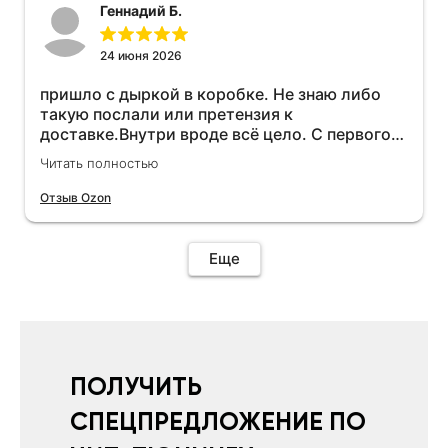
Геннадий Б.
24 июня 2026
пришло с дыркой в коробке. Не знаю либо
такую послали или претензия к
доставке.Внутри вроде всё цело. С первого
раза установить не получается не знаю
Читать полностью
может интернет дурит. Четыре звёзды за
упаковку с дыркой.Как опробую дополню
Отзыв Ozon
отзыв.Дополняю отзыв для установки
необходимо подключить vpn на телефоне
иначе не качает без него. Как поставил сразу
Еще
всё установилось по работе устройства
дополню позже ещё не проехал 120
км.Дополняю после пробега 120 км
действительно работает провалов нет разгон
более энергичный расход не
увеличился.Всем рекомендую к покупке.
ПОЛУЧИТЬ
СПЕЦПРЕДЛОЖЕНИЕ ПО