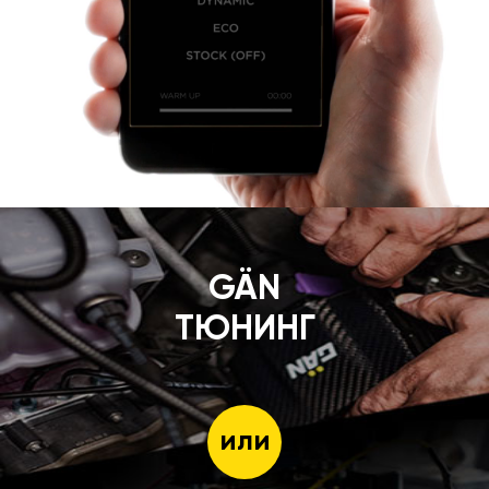
GÄN
ТЮНИНГ
или