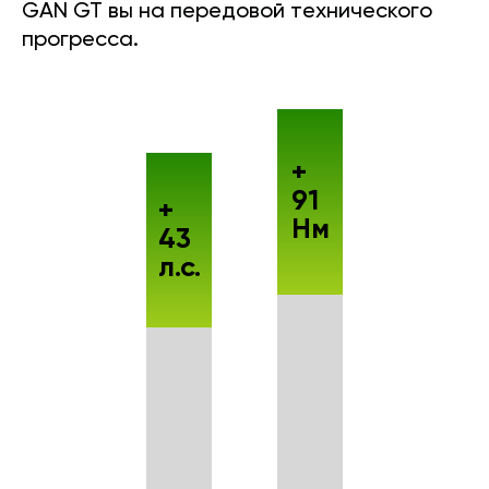
GAN GT вы на передовой технического
прогресса.
+
91
+
Нм
43
л.с.