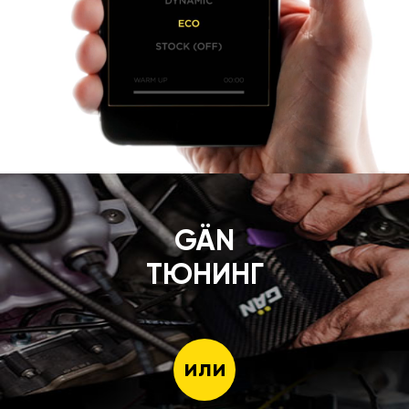
GÄN
ТЮНИНГ
или