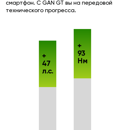
смартфон. С GAN GT вы на передовой
технического прогресса.
+
93
+
Нм
47
л.с.