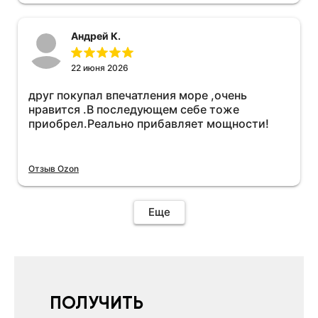
необходимо подключить vpn на телефоне
иначе не качает без него. Как поставил сразу
Андрей К.
всё установилось по работе устройства
дополню позже ещё не проехал 120
км.Дополняю после пробега 120 км
22 июня 2026
действительно работает провалов нет разгон
друг покупал впечатления море ,очень
более энергичный расход не
нравится .В последующем себе тоже
увеличился.Всем рекомендую к покупке.
приобрел.Реально прибавляет мощности!
Отзыв Ozon
Еще
ПОЛУЧИТЬ