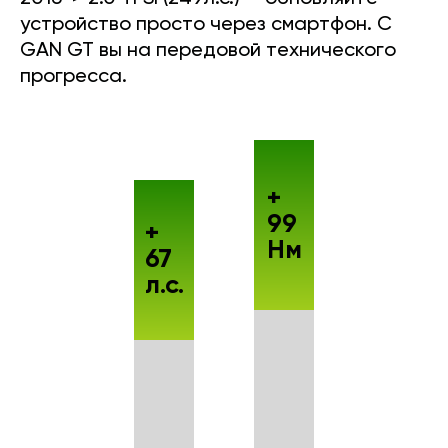
устройство просто через смартфон. С
GAN GT вы на передовой технического
прогресса.
+
99
+
Нм
67
л.с.