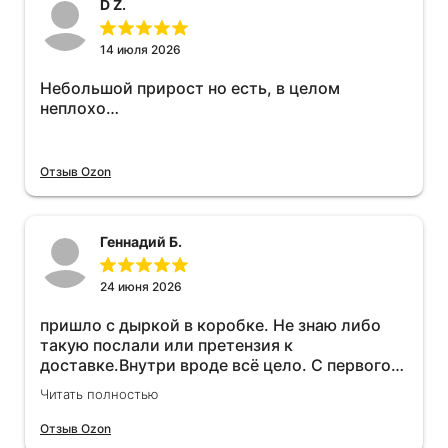
D Z.
14 июля 2026
Небольшой прирост но есть, в целом
неплохо…
Отзыв Ozon
Геннадий Б.
24 июня 2026
пришло с дыркой в коробке. Не знаю либо
такую послали или претензия к
доставке.Внутри вроде всё цело. С первого
раза установить не получается не знаю
Читать полностью
может интернет дурит. Четыре звёзды за
упаковку с дыркой.Как опробую дополню
Отзыв Ozon
отзыв.Дополняю отзыв для установки