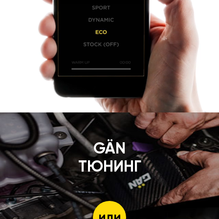
GÄN
ТЮНИНГ
или