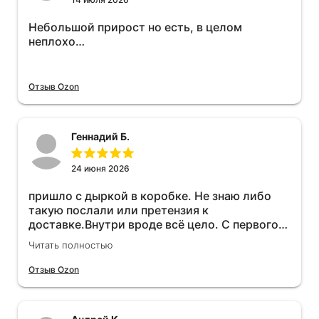
Небольшой прирост но есть, в целом
неплохо…
Отзыв Ozon
Геннадий Б.
24 июня 2026
пришло с дыркой в коробке. Не знаю либо
такую послали или претензия к
доставке.Внутри вроде всё цело. С первого
раза установить не получается не знаю
Читать полностью
может интернет дурит. Четыре звёзды за
упаковку с дыркой.Как опробую дополню
Отзыв Ozon
отзыв.Дополняю отзыв для установки
необходимо подключить vpn на телефоне
иначе не качает без него. Как поставил сразу