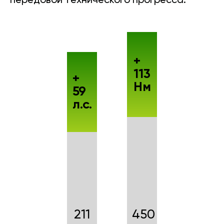
передовой технического прогресса.
+
113
+
Нм
59
л.с.
211
450