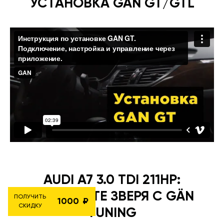
УСТАНОВКА GAN GT/GTL
AUDI A7 3.0 TDI 211HP:
РАСКРОЙТЕ ЗВЕРЯ С GÄN
ПОЛУЧИТЬ
1000
СКИДКУ
TUNING