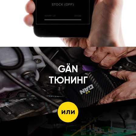
GÄN
ТЮНИНГ
или