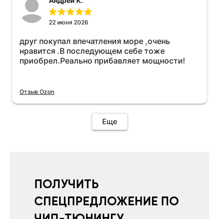
Андрей К.
всё установилось по работе устройства
дополню позже ещё не проехал 120
км.Дополняю после пробега 120 км
22 июня 2026
действительно работает провалов нет разгон
друг покупал впечатления море ,очень
более энергичный расход не
нравится .В последующем себе тоже
увеличился.Всем рекомендую к покупке.
приобрел.Реально прибавляет мощности!
Отзыв Ozon
Еще
ПОЛУЧИТЬ
СПЕЦПРЕДЛОЖЕНИЕ ПО