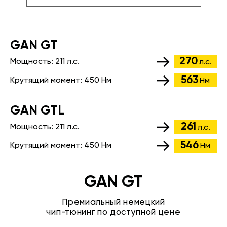
GАN GT
270
Мощность:
211 л.с.
л.с.
563
Крутящий момент:
450 Нм
Нм
GАN GTL
261
Мощность:
211 л.с.
л.с.
546
Крутящий момент:
450 Нм
Нм
GAN GT
Премиальный немецкий
чип-тюнинг по доступной цене