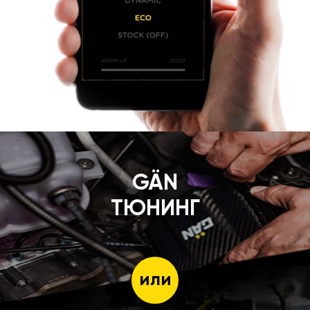
GÄN
ТЮНИНГ
или