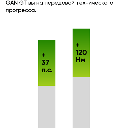
GAN GT вы на передовой технического
прогресса.
+
120
+
Нм
37
л.с.