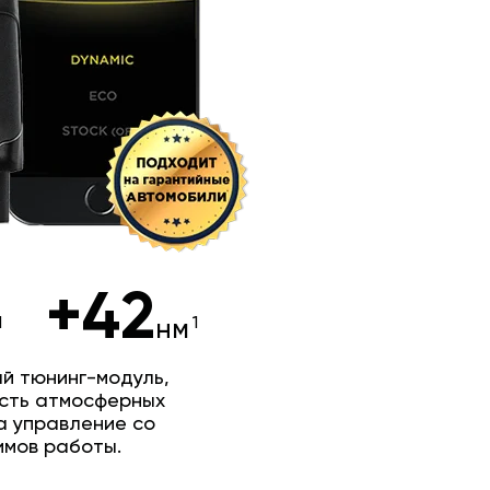
+42
нм
й тюнинг-модуль,
сть атмосферных
а управление со
имов работы.