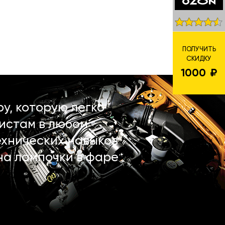
ПОЛУЧИТЬ
СКИДКУ
1000
у, которую легко
истам в любом
ехнических навыков
на лампочки в фаре