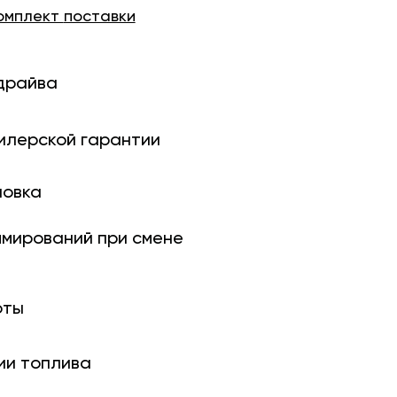
омплект
поставки
драйва
илерской гарантии
новка
ми­рований при смене
оты
ии топлива