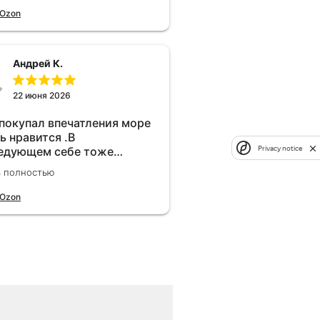
 Ozon
Андрей К.
22 июня 2026
 покупал впечатления море
ь нравится .В
Privacy notice
едующем себе тоже
брел.Реально прибавляет
ь полностью
ости!
 Ozon