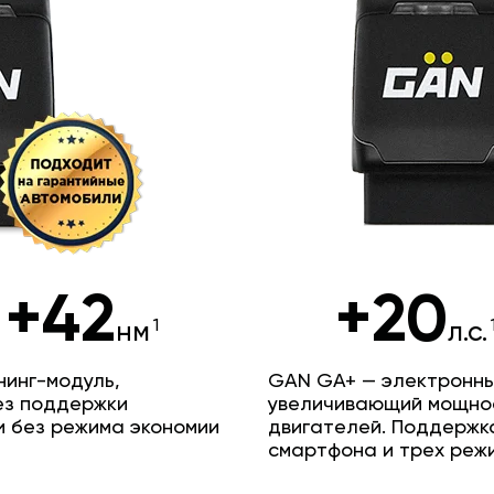
+42
+20
нм
л.с.
инг-модуль,
GAN GA+ — электронны
ез поддержки
увеличивающий мощно
и без режима экономии
двигателей. Поддержк
смартфона и трех реж