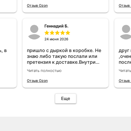
удет
Отзыв Ozon
Отзыв
Геннадий Б.
24 июня 2026
, в
пришло с дыркой в коробке. Не
друг
знаю либо такую послали или
,очен
претензия к доставке.Внутри
посл
вроде всё цело. С первого раза
прио
Читать полностью
Читат
установить не получается не
мощн
знаю может интернет дурит.
Отзыв Ozon
Отзыв
Четыре звёзды за упаковку с
дыркой.Как опробую дополню
отзыв.Дополняю отзыв для
Еще
установки необходимо
подключить vpn на телефоне
иначе не качает без него. Как
поставил сразу всё
установилось по работе