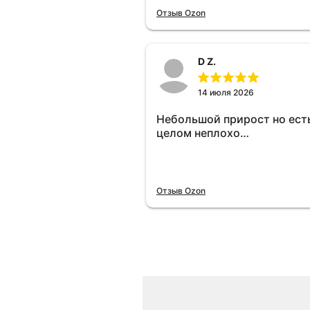
отключу и посмотрю, что б
Отзыв Ozon
😁.
D Z.
14 июля 2026
Небольшой прирост но есть
целом неплохо…
Отзыв Ozon