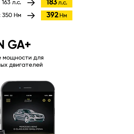
183
:
163 л.с.
л.с.
392
:
350 Нм
Нм
N GA+
е мощности для
ых двигателей