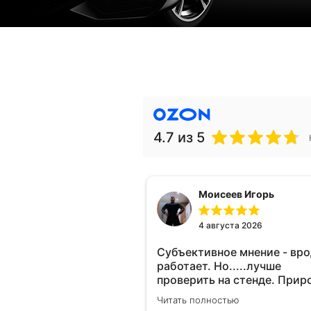
4.7
из 5
Моисеев Игорь
4 августа 2026
Субъективное мнение - вр
работает. Но.....лучше
проверить на стенде. Прир
10-12% "на глаз" уловить оч
Читать полностью
сложно. Покатаюсь, потом