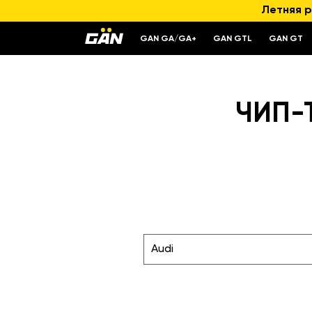
Летняя р
GAN GA/GA+
GAN GTL
GAN GT
ЧИП-Т
Audi