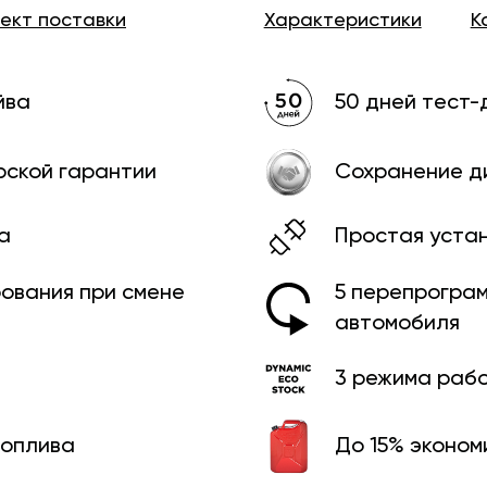
лект
поставки
Характеристики
К
йва
50 дней тест-
рской гарантии
Сохранение д
а
Простая уста
рования при смене
5 перепрограм
автомобиля
3 режима раб
топлива
До 15% эконом