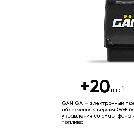
+20
л.с.
GAN GA — электронный тюн
облегченная версия GA+ б
управления со смартфона 
топлива.