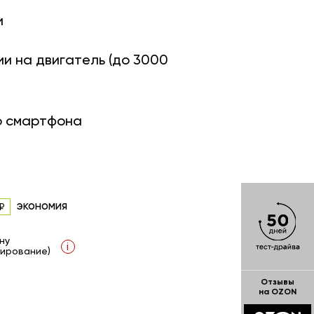
и
ии на двигатель (до 3000
о смартфона
экономия
ну
i
ирование)
Отзывы
на OZON