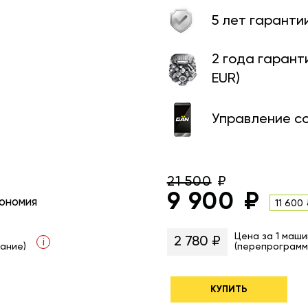
5 лет гаранти
2 года гарант
EUR)
Управление с
21 500
9 900
ономия
11 600
Цена за 1 маши
2 780 ₽
i
ание)
(перепрограмм
КУПИТЬ