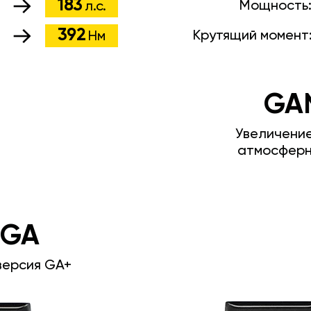
183
Мощность
л.с.
392
Крутящий момент
Нм
GA
Увеличени
атмосферн
 GA
версия GA+