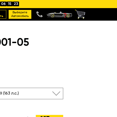
06
15
22
Выберите
ть
Автомобиль
001-05
I (163 л.с.)