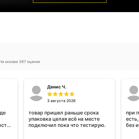
На основе 397 оценок
Денис Ч.
3 августа 2026
оде
товар пришел раньше срока
при 
упаковка целая всё на месте
есть,
ост
подключил пока что тестирую.
без 
ень