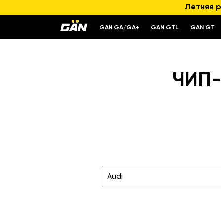
Летняя р
GAN GA/GA+
GAN GTL
GAN GT
ЧИП-
Audi