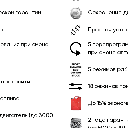
рской гарантии
Сохранение д
а
Простая уста
ования при смене
5 перепрограм
при смене ав
5 режимов ра
й настройки
18 режимов то
топлива
До 15% эконом
 двигатель (до 3000
2 года гарант