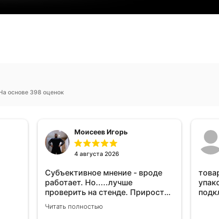
На основе 398 оценок
Моисеев Игорь
4 августа 2026
Субъективное мнение - вроде
това
работает. Но.....лучше
упак
проверить на стенде. Прирост
подк
10-12% "на глаз" уловить очень
Читать полностью
сложно. Покатаюсь, потом