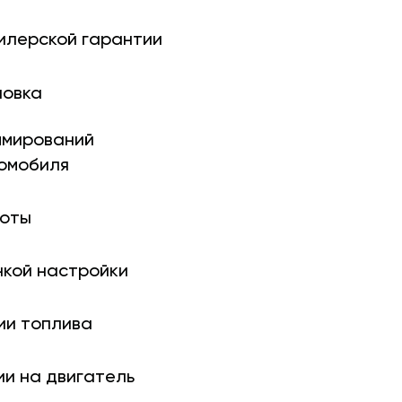
илерской гарантии
новка
ми­рований
томобиля
боты
нкой настройки
ии топлива
ии на двигатель