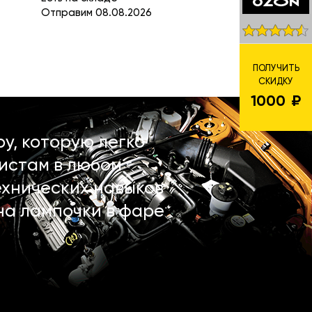
Отправим 08.08.2026
ПОЛУЧИТЬ
СКИДКУ
1000
у, которую легко
истам в любом
ехнических навыков
на лампочки в фаре