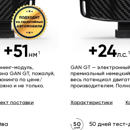
+51
+24
нм
л.с.
нинг-модуль,
GAN GT — электронный
ана GAN GT, пожалуй,
премиальный немецкий
юнинга по цене/
весь потенциал двига
ожно и не только.
производителем. Полн
лект
поставки
Характеристики
К
йва
50 дней тест-