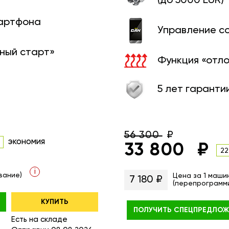
(до 5000 EUR)
мартфона
Управление с
ный старт»
Функция «отл
5 лет гаранти
56 300
экономия
33 800
22
i
вание)
Цена за 1 маши
7 180 ₽
(перепрограмм
КУПИТЬ
ПОЛУЧИТЬ
СПЕЦПРЕДЛОЖ
Есть на складе