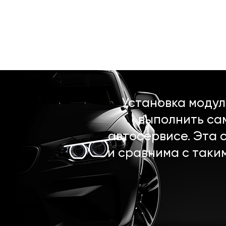
Установка моду
выполнить са
автосервисе. Эта 
и сравнима с таки