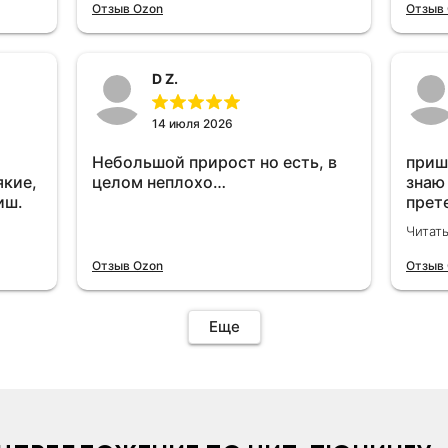
отключу и посмотрю, что будет
Отзыв Ozon
Отзыв
😁.
D Z.
14 июля 2026
Небольшой прирост но есть, в
приш
якие,
целом неплохо…
знаю
иш.
прет
вроде
Читат
уста
знаю
Отзыв Ozon
Отзыв
Четы
дырк
отзыв
Еще
уста
подк
иначе
пост
уста
устр