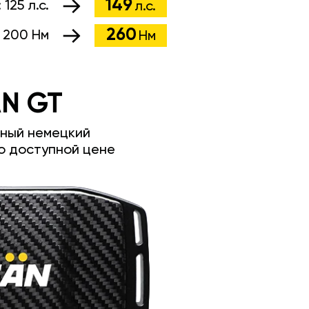
149
:
125 л.с.
л.с.
260
:
200 Нм
Нм
N GT
ный немецкий
о доступной цене