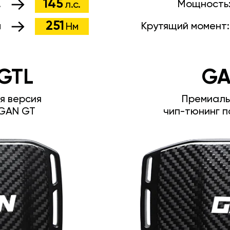
145
.
Мощность
л.с.
251
м
Крутящий момент
Нм
GTL
GA
я версия
Премиаль
GAN GT
чип-тюнинг п