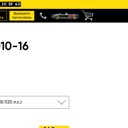
20
59
39
Выберите
ть
Автомобиль
10-16
SI (125 л.с.)