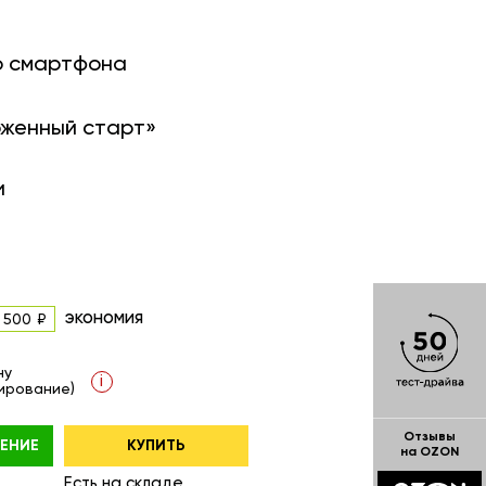
о смартфона
оженный старт»
и
экономия
 500
ну
i
ирование)
Отзывы
ЕНИЕ
КУПИТЬ
на OZON
Есть на складе