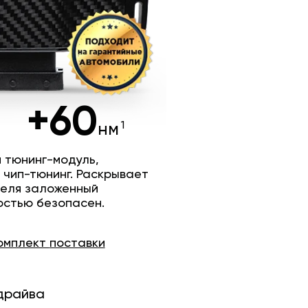
+60
нм
 тюнинг-модуль,
 чип-тюнинг. Раскрывает
теля заложенный
остью безопасен.
омплект
поставки
драйва