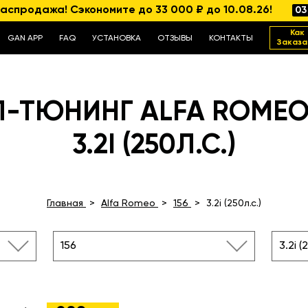
аспродажа! Сэкономите до 33 000 ₽ до 10.08.26!
03
Как
GAN APP
FAQ
УСТАНОВКА
ОТЗЫВЫ
КОНТАКТЫ
Заказа
П-ТЮНИНГ ALFA ROMEO 
3.2I (250Л.С.)
Главная
Alfa Romeo
156
3.2i (250л.с.)
156
3.2i (