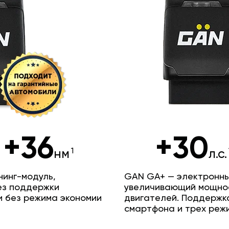
+36
+30
нм
л.с.
инг-модуль,
GAN GA+ — электронны
ез поддержки
увеличивающий мощно
и без режима экономии
двигателей. Поддержк
смартфона и трех реж