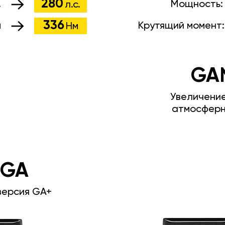
280
.
Мощность
л.с.
336
м
Крутящий момент
Нм
GA
Увеличени
атмосферн
 GA
версия GA+