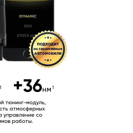
+36
нм
й тюнинг-модуль,
сть атмосферных
а управление со
имов работы.