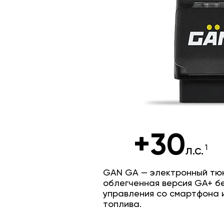
+30
л.с.
GAN GA — электронный тюн
облегченная версия GA+ б
управления со смартфона 
топлива.