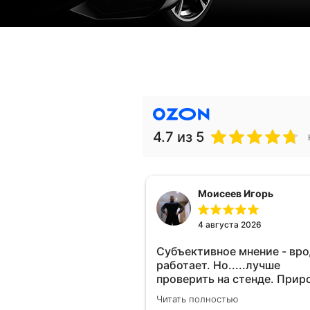
4.7
из 5
Моисеев Игорь
4 августа 2026
Субъективное мнение - вр
работает. Но.....лучше
проверить на стенде. Прир
10-12% "на глаз" уловить оч
Читать полностью
сложно. Покатаюсь, потом