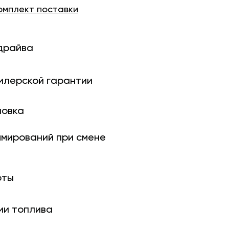
омплект
поставки
драйва
илерской гарантии
новка
ми­рований при смене
оты
ии топлива