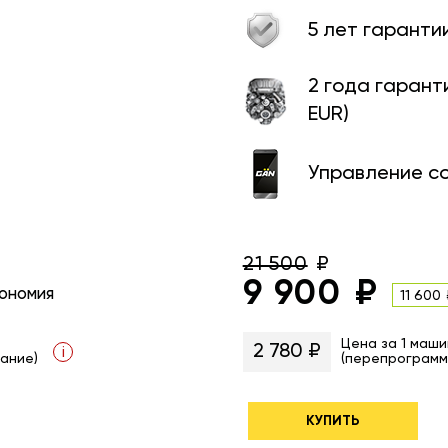
5 лет гаранти
2 года гарант
EUR)
Управление с
21 500
9 900
ономия
11 600
Цена за 1 маши
2 780 ₽
i
ание)
(перепрограмм
КУПИТЬ