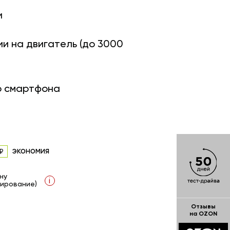
и
ии на двигатель (до 3000
о смартфона
экономия
ну
i
ирование)
Отзывы
на OZON