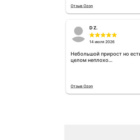
отключу и посмотрю, что б
Отзыв Ozon
😁.
D Z.
14 июля 2026
Небольшой прирост но есть
целом неплохо…
Отзыв Ozon