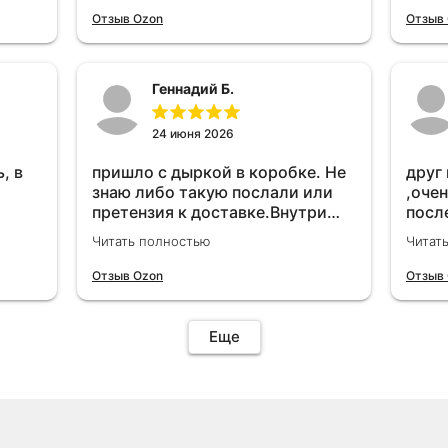
удет
Отзыв Ozon
Отзыв
Геннадий Б.
24 июня 2026
, в
пришло с дыркой в коробке. Не
друг
знаю либо такую послали или
,очен
претензия к доставке.Внутри
посл
вроде всё цело. С первого раза
прио
Читать полностью
Читат
установить не получается не
мощн
знаю может интернет дурит.
Отзыв Ozon
Отзыв
Четыре звёзды за упаковку с
дыркой.Как опробую дополню
отзыв.Дополняю отзыв для
Еще
установки необходимо
подключить vpn на телефоне
иначе не качает без него. Как
поставил сразу всё
установилось по работе