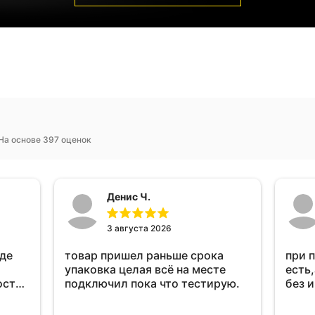
На основе 397 оценок
Денис Ч.
3 августа 2026
оде
товар пришел раньше срока
при 
упаковка целая всё на месте
есть,
ост
подключил пока что тестирую.
без 
ень