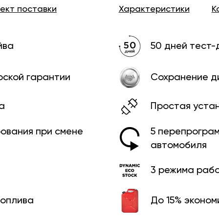
лект
поставки
Характеристики
К
йва
50 дней тест-
рской гарантии
Сохранение д
а
Простая уста
рования при смене
5 перепрограм
автомобиля
3 режима раб
топлива
До 15% эконом