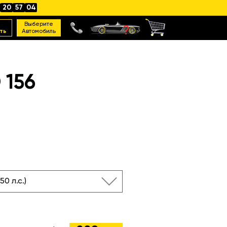
20
57
03
Выберите
ть
Автомобиль
156
250 л.с.)