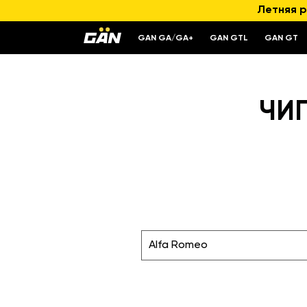
Летняя р
GAN GA/GA+
GAN GTL
GAN GT
ЧИ
Alfa Romeo