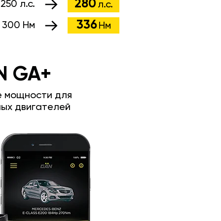
280
:
250 л.с.
л.с.
336
:
300 Нм
Нм
N GA+
е мощности для
ых двигателей