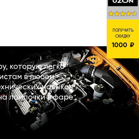
ПОЛУЧИТЬ
СКИДКУ
1000
у, которую легко
истам в любом
ехнических навыков
на лампочки в фаре