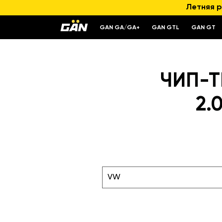
Летняя р
GAN GA/GA+
GAN GTL
GAN GT
ЧИП-Т
2.
VW