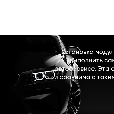
Установка моду
выполнить са
автосервисе. Эта 
и сравнима с таки