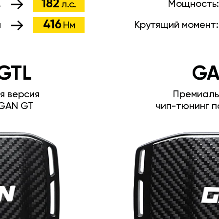
182
.
Мощность
л.с.
416
м
Крутящий момент
Нм
GTL
GA
я версия
Премиаль
GAN GT
чип-тюнинг п