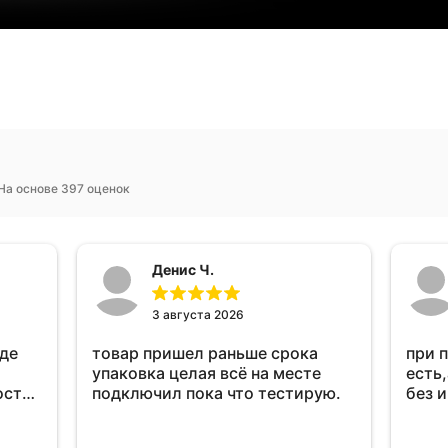
На основе 397 оценок
Денис Ч.
3 августа 2026
оде
товар пришел раньше срока
при 
упаковка целая всё на месте
есть,
ост
подключил пока что тестирую.
без 
ень