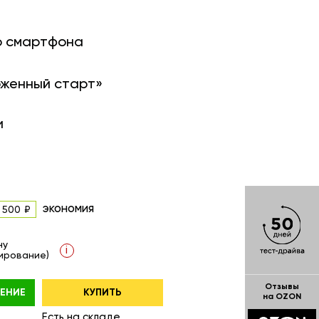
о смартфона
оженный старт»
и
экономия
 500
ну
i
ирование)
Отзывы
ЕНИЕ
КУПИТЬ
на OZON
Есть на складе