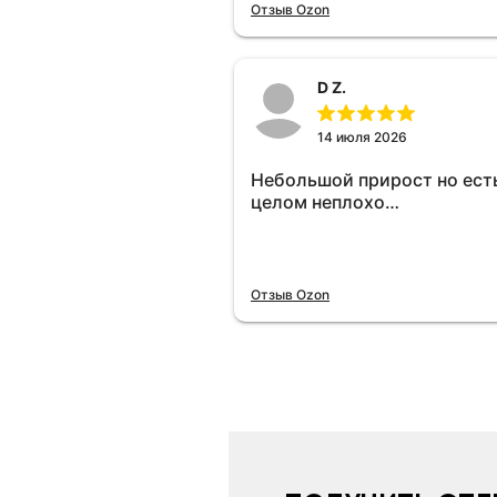
отключу и посмотрю, что б
Отзыв Ozon
😁.
D Z.
14 июля 2026
Небольшой прирост но есть
целом неплохо…
Отзыв Ozon