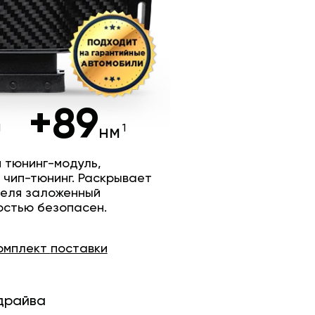
+89
нм
 тюнинг-модуль,
 чип-тюнинг. Раскрывает
теля заложенный
остью безопасен.
омплект
поставки
драйва