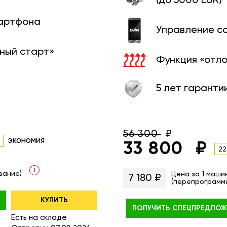
(до 5000 EUR)
мартфона
Управление с
ный старт»
Функция «отл
5 лет гаранти
56 300
экономия
33 800
22
i
вание)
Цена за 1 маши
7 180 ₽
(перепрограмм
КУПИТЬ
ПОЛУЧИТЬ
СПЕЦПРЕДЛОЖ
Есть на складе