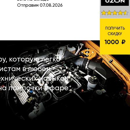
Отправим 07.08.2026
ПОЛУЧИТЬ
СКИДКУ
1000
у, которую легко
истам в любом
ехнических навыков
на лампочки в фаре