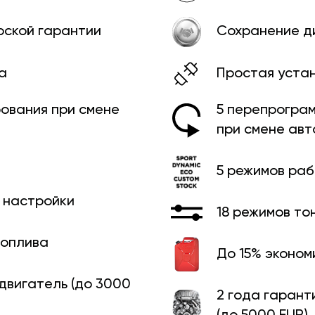
рской гарантии
Сохранение д
а
Простая уста
ования при смене
5 перепрограм
при смене ав
5 режимов ра
й настройки
18 режимов то
топлива
До 15% эконом
 двигатель (до 3000
2 года гарант