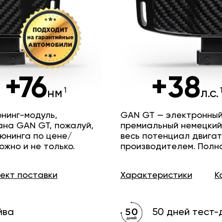
+76
+38
нм
л.с.
нинг-модуль,
GAN GT — электронный
ана GAN GT, пожалуй,
премиальный немецкий
юнинга по цене/
весь потенциал двига
ожно и не только.
производителем. Полн
лект
поставки
Характеристики
К
йва
50 дней тест-