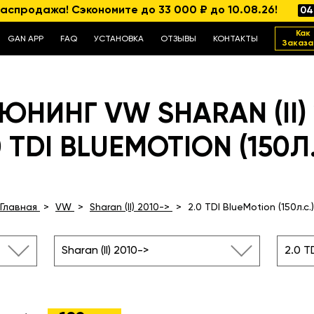
аспродажа! Сэкономите до 33 000 ₽ до 10.08.26!
04
Как
GAN APP
FAQ
УСТАНОВКА
ОТЗЫВЫ
КОНТАКТЫ
Заказа
ЮНИНГ VW SHARAN (II) 
0 TDI BLUEMOTION (150Л.
Главная
VW
Sharan (II) 2010->
2.0 TDI BlueMotion (150л.с.)
Sharan (II) 2010->
2.0 T