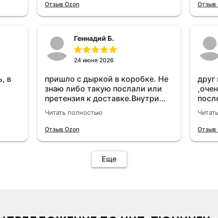
удет
Отзыв Ozon
Отзыв
Геннадий Б.
24 июня 2026
, в
пришло с дыркой в коробке. Не
друг
знаю либо такую послали или
,очен
претензия к доставке.Внутри
посл
вроде всё цело. С первого раза
прио
Читать полностью
Читат
установить не получается не
мощн
знаю может интернет дурит.
Отзыв Ozon
Отзыв
Четыре звёзды за упаковку с
дыркой.Как опробую дополню
отзыв.Дополняю отзыв для
Еще
установки необходимо
подключить vpn на телефоне
иначе не качает без него. Как
поставил сразу всё
установилось по работе
устройства дополню позже ещё