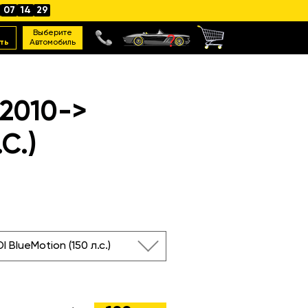
07
14
28
Выберите
ть
Автомобиль
2010->
С.)
DI BlueMotion (150 л.с.)