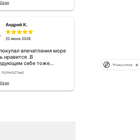
 Ozon
Андрей К.
22 июня 2026
 покупал впечатления море
ь нравится .В
едующем себе тоже
Privacy notice
брел.Реально прибавляет
ь полностью
ости!
 Ozon