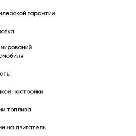
илерской гарантии
новка
ми­рований
томобиля
боты
нкой настройки
ии топлива
ии на двигатель