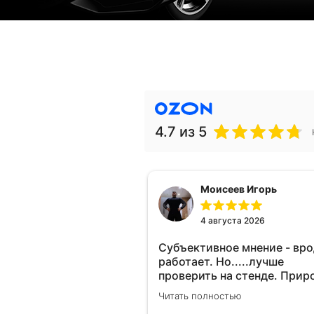
4.7
из 5
Моисеев Игорь
4 августа 2026
Субъективное мнение - вр
работает. Но.....лучше
проверить на стенде. Прир
10-12% "на глаз" уловить оч
Читать полностью
сложно. Покатаюсь, потом