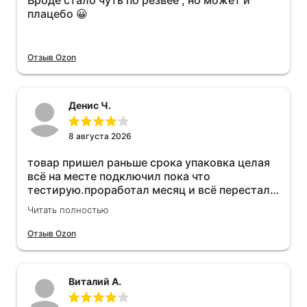
Вроде стало чуть по резвее , но может и
плацебо 😀
Отзыв Ozon
Денис Ч.
8 августа 2026
товар пришел раньше срока упаковка целая
всё на месте подключил пока что
тестирую.проработал месяц и всё перестал
работать прибавился расход топлива , очень
Читать полностью
жаль деньги на ветер
Отзыв Ozon
Виталий А.