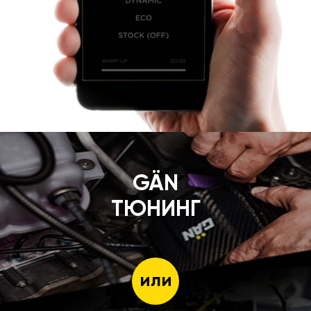
GÄN
ТЮНИНГ
или