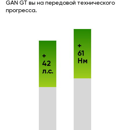
GAN GT вы на передовой технического
прогресса.
+
61
+
Нм
42
л.с.