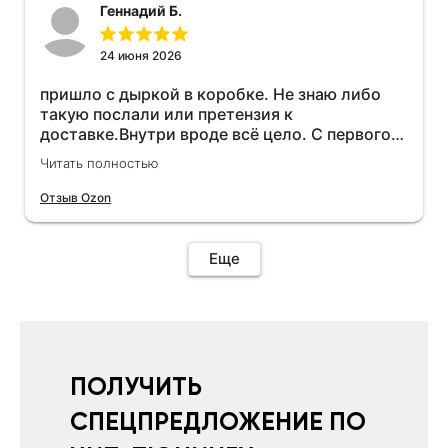
Геннадий Б.
24 июня 2026
пришло с дыркой в коробке. Не знаю либо
такую послали или претензия к
доставке.Внутри вроде всё цело. С первого
раза установить не получается не знаю
Читать полностью
может интернет дурит. Четыре звёзды за
упаковку с дыркой.Как опробую дополню
Отзыв Ozon
отзыв.Дополняю отзыв для установки
необходимо подключить vpn на телефоне
иначе не качает без него. Как поставил сразу
Еще
всё установилось по работе устройства
дополню позже ещё не проехал 120
км.Дополняю после пробега 120 км
действительно работает провалов нет разгон
более энергичный расход не
увеличился.Всем рекомендую к покупке.
ПОЛУЧИТЬ
СПЕЦПРЕДЛОЖЕНИЕ ПО