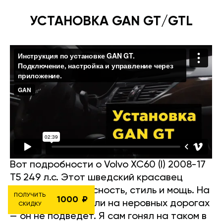
УСТАНОВКА GAN GT/GTL
Вот подробности о Volvo XC60 (I) 2008-17
T5 249 л.с. Этот шведский красавец
сочетает безопасность, стиль и мощь. На
ПОЛУЧИТЬ
1000
улицах Берлина или на неровных дорогах
СКИДКУ
— он не подведёт. Я сам гонял на таком в